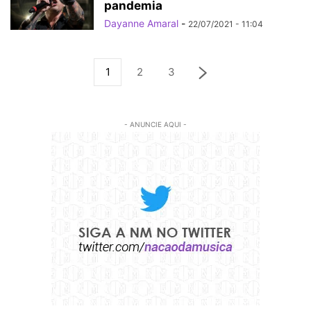
pandemia
Dayanne Amaral
-
22/07/2021 - 11:04
1
2
3
- ANUNCIE AQUI -