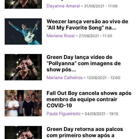
Dayanne Amaral
-
31/08/2021 - 11:09
Weezer lança versão ao vivo de
“All My Favorite Song” na...
Mariana Rossi
-
27/08/2021 - 11:30
Green Day lança vídeo de
“Pollyanna” com imagens de
show pós...
Mariana Calheiros
-
12/08/2021 - 12:00
Fall Out Boy cancela shows após
membro da equipe contrair
COVID-19
Paula Figueiredo
-
04/08/2021 - 19:15
Green Day retorna aos palcos
com primeiro show após a