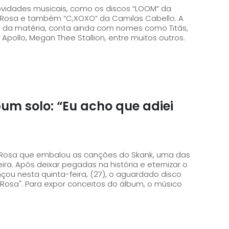
vidades musicais, como os discos “LOOM” da
Rosa e também “C,XOXO” da Camilas Cabello. A
al da matéria, conta ainda com nomes como Titãs,
Apollo, Megan Thee Stallion, entre muitos outros.
m solo: “Eu acho que adiei
l Rosa que embalou as canções do Skank, uma das
ra. Após deixar pegadas na história e eternizar o
çou nesta quinta-feira, (27), o aguardado disco
"Rosa". Para expor conceitos do álbum, o músico