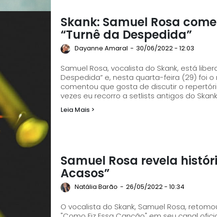
Skank: Samuel Rosa comen
“Turnê da Despedida”
Dayanne Amaral
-
30/06/2022 - 12:03
Samuel Rosa, vocalista do Skank, está libe
Despedida” e, nesta quarta-feira (29) foi o mome
comentou que gosta de discutir o repertório com
vezes eu recorro a setlists antigos do Skank,
Leia Mais >
Samuel Rosa revela histór
Acasos”
Natália Barão
-
26/05/2022 - 10:34
O vocalista do Skank, Samuel Rosa, retomo
"Como Fiz Essa Canção" em seu canal oficial