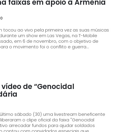
a faixas em apoio à Armênia
30
wn tocou ao vivo pela primeira vez as suas músicas
 durante um show em Las Vegas, na T-Mobile
ara o movimento foi o conflito e guerra...
 vídeo de “Genocidal
dária
último sábado (30) uma livestream beneficente
iberaram o clipe oficial da faixa "Genocidal
nto contou com convidados especiais que