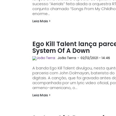
sucesso “Aerials” feita aliada a orquestra 
conjunto chamado “Songs From My Childhood”. O material audiovisual que po
enorme...
Leia Mais >
Ego Kill Talent lança par
System Of A Down
João Terra
-
02/12/2021 - 14:46
A banda Ego Kill Talent divulgou, nesta quin
parceria com John Dolmayan, baterista do
digitais. A canção, que foi gravada antes
acompanhada por um lyric video oficial, postado no YouTube. S
armeno-americano, o...
Leia Mais >