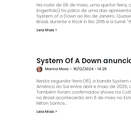
Na noite de 08 de maio, uma quinta-feira, o
Engenhão) foi palco de uma das apresenta
System of a Down ao Rio de Janeiro. Quase uma década após a última passagem pelo
Brasil, durante o Rock in Rio 2015 e a turnê "
Leia Mais >
System Of A Down anuncia
Marina Moia
-
16/12/2024 - 14:25
Nesta segunda-feira (16), a banda System
América do Sul entre abril e maio de 2025,
Também foram confirmados shows na Colômbia, Peru, 
no Brasil acontecerão em 6 de maio no Está
Nilton Santos...
Leia Mais >