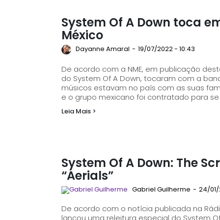
System Of A Down toca e
México
Dayanne Amaral
-
19/07/2022 - 10:43
De acordo com a NME, em publicação desta t
do System Of A Down, tocaram com a banda
músicos estavam no país com as suas fam
e o grupo mexicano foi contratado para se 
Leia Mais >
System Of A Down: The Scr
“Aerials”
Gabriel Guilherme
-
24/01/
De acordo com o notícia publicada na Rádi
lançou uma releitura especial do System O