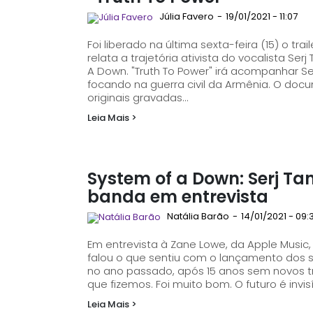
Júlia Favero
-
19/01/2021 - 11:07
Foi liberado na última sexta-feira (15) o tra
relata a trajetória ativista do vocalista Se
A Down. "Truth To Power" irá acompanhar Serj Tankian em sua luta pelos direitos humanos,
focando na guerra civil da Armênia. O doc
originais gravadas...
Leia Mais >
System of a Down: Serj Tan
banda em entrevista
Natália Barão
-
14/01/2021 - 09:
Em entrevista à Zane Lowe, da Apple Music, 
falou o que sentiu com o lançamento dos s
no ano passado, após 15 anos sem novos trabalhos da banda
que fizemos. Foi muito bom. O futuro é invis
Leia Mais >