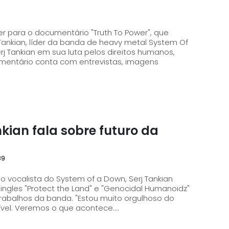
iler para o documentário "Truth To Power", que
rj Tankian, líder da banda de heavy metal System Of
umentário conta com entrevistas, imagens
kian fala sobre futuro da
39
o vocalista do System of a Down, Serj Tankian
ingles "Protect the Land" e "Genocidal Humanoidz"
. "Estou muito orgulhoso do
ível. Veremos o que acontece....