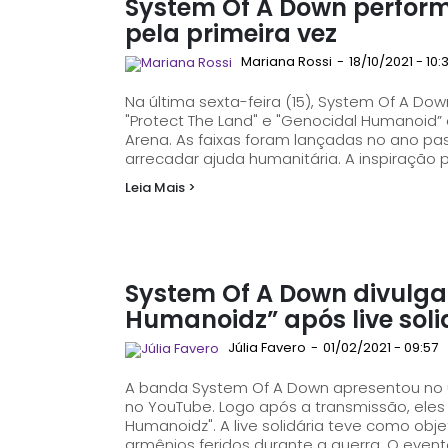
System Of A Down perform
pela primeira vez
Mariana Rossi
-
18/10/2021 - 10:
Na última sexta-feira (15), System Of A Do
"Protect The Land" e "Genocidal Humanoid”
Arena. As faixas foram lançadas no ano passado, em 6 de novembro, com o objetivo de
arrecadar ajuda humanitária. A inspiração p
Leia Mais >
System Of A Down divulga
Humanoidz” após live soli
Júlia Favero
-
01/02/2021 - 09:57
A banda System Of A Down apresentou no 
no YouTube. Logo após a transmissão, eles l
Humanoidz". A live solidária teve como objetivo arrecadar fundos para ajudar soldados
armênios feridos durante a guerra. O eve