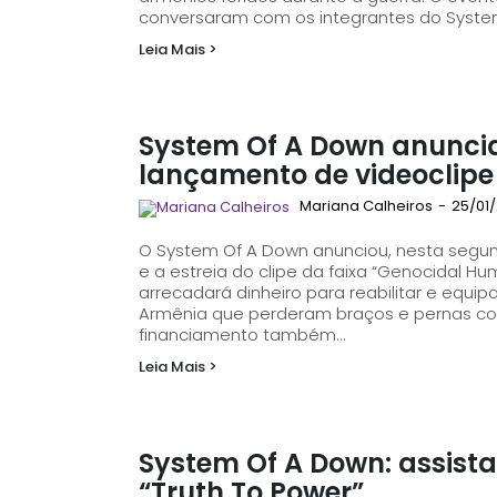
conversaram com os integrantes do System 
Leia Mais >
System Of A Down anuncia 
lançamento de videoclipe
Mariana Calheiros
-
25/01/
O System Of A Down anunciou, nesta segund
e a estreia do clipe da faixa “Genocidal Humanoidz”
arrecadará dinheiro para reabilitar e equip
Armênia que perderam braços e pernas com
financiamento também...
Leia Mais >
System Of A Down: assista
“Truth To Power”