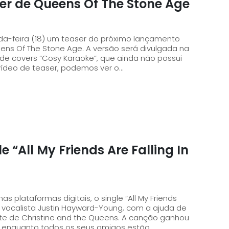
er de Queens Of The Stone Age
a-feira (18) um teaser do próximo lançamento
Age. A versão será divulgada na
P de covers “Cosy Karaoke”, que ainda não possui
vídeo de teaser, podemos ver o...
 “All My Friends Are Falling In
as plataformas digitais, o single “All My Friends
te de Christine and the Queens. A canção ganhou
a, enquanto todos os seus amigos estão...