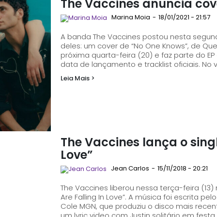
The Vaccines anuncia cov
Marina Moia
-
18/01/2021 - 21:57
A banda The Vaccines postou nesta segund
deles: um cover de “No One Knows”, de Queens Of The Stone 
próxima quarta-feira (20) e faz parte do E
data de lançamento e tracklist oficiais. No 
Leia Mais >
The Vaccines lança o single
Love”
Jean Carlos
-
15/11/2018 - 20:21
The Vaccines liberou nessa terça-feira (13) n
Are Falling In Love”. A música foi escrita pelo vocalista Justin Hayward-Young, com a ajuda de
Cole MGN, que produziu o disco mais recen
um lyric video com Justin solitário em fest