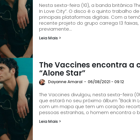
Nesta sexta-feira (10), a banda britânica T
In Love City”. O disco é o quinto trabalho d
principais plataformas digitais. Com a temática de um lugar fantasioso e mágico, o mais
recente projeto do grupo carrega 13 faixas
previamente...
Leia Mais >
The Vaccines encontra a 
“Alone Star”
Dayanne Amaral
-
06/08/2021 - 09:12
The Vaccines divulgou, nesta sexta-feira (06
que estará no seu próximo álbum "Back In Love City." No vídeo, um casal
com um mapa que tem um coração recort
pessoas estranhas, o homem encontra o b
Leia Mais >