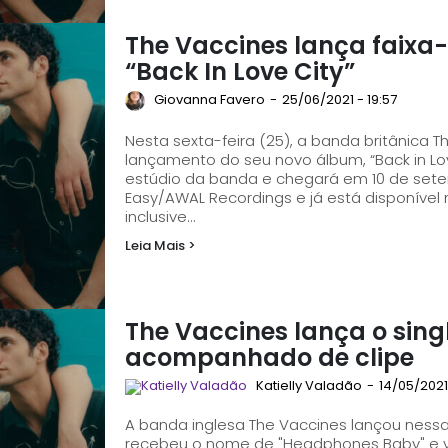
The Vaccines lança faixa-
“Back In Love City”
Giovanna Favero
-
25/06/2021 - 19:57
Nesta sexta-feira (25), a banda britânica T
lançamento do seu novo álbum, “Back in Lov
estúdio da banda e chegará em 10 de setembro. A faixa foi lançada atrav
Easy/AWAL Recordings e já está disponível 
inclusive...
Leia Mais >
The Vaccines lança o sin
acompanhado de clipe
Katielly Valadão
-
14/05/2021 
A banda inglesa The Vaccines lançou nessa s
recebeu o nome de "Headphones Baby" e veio