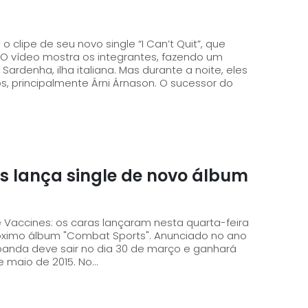
o clipe de seu novo single “I Can’t Quit”, que
Sardenha, ilha italiana. Mas durante a noite, eles
palmente Árni Árnason. O sucessor do
nes lança single de novo álbum
3
Vaccines: os caras lançaram nesta quarta-feira
bum "Combat Sports". Anunciado no ano
banda deve sair no dia 30 de março e ganhará
e maio de 2015. No...