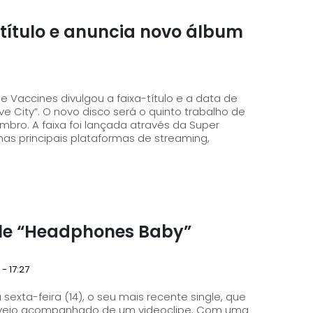
título e anuncia novo álbum
he Vaccines divulgou a faixa-título e a data de
e City”. O novo disco será o quinto trabalho de
és da Super
nas principais plataformas de streaming,
gle “Headphones Baby”
- 17:27
exta-feira (14), o seu mais recente single, que
 acompanhado de um videoclipe. Com uma