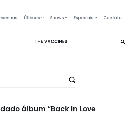
esenhas
Últimas
Shows
Especiais
Contato
rdado álbum “Back In Love