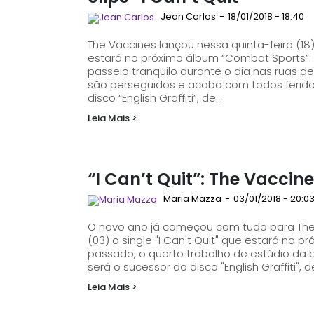
Jean Carlos
-
18/01/2018 - 18:40
The Vaccines lançou nessa quinta-feira (18) 
estará no próximo álbum “Combat Sports”. O vídeo mostra os integrantes, fazendo um
passeio tranquilo durante o dia nas ruas de 
são perseguidos e acaba com todos feridos, princi
disco “English Graffiti”, de...
Leia Mais >
“I Can’t Quit”: The Vacci
Maria Mazza
-
03/01/2018 - 20:0
O novo ano já começou com tudo para The 
(03) o single "I Can't Quit" que estará no próximo ál
passado, o quarto trabalho de estúdio da 
será o sucessor do disco "English Graffiti", d
Leia Mais >