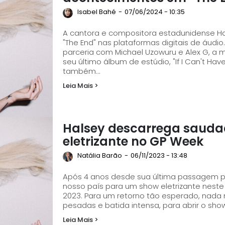
Isabel Bahé
-
07/06/2024 - 10:35
A cantora e compositora estadunidense Hals
"The End" nas plataformas digitais de áudio. Composta e produzida pela própria artista 
parceria com Michael Uzowuru e Alex G, a 
seu último álbum de estúdio, "If I Can't Hav
também...
Leia Mais >
Halsey descarrega sauda
eletrizante no GP Week
Natália Barão
-
06/11/2023 - 13:48
Após 4 anos desde sua última passagem pel
nosso país para um show eletrizante nest
2023. Para um retorno tão esperado, nada mais justo que "Nightmare", com suas guitarras
pesadas e batida intensa, para abrir o sh
Leia Mais >