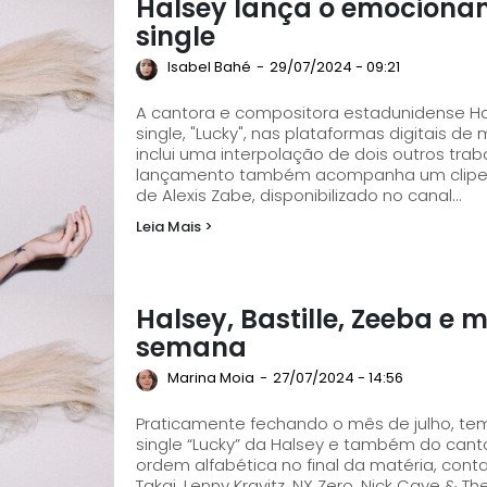
Halsey lança o emocionant
single
Isabel Bahé
-
29/07/2024 - 09:21
A cantora e compositora estadunidense Hal
single, "Lucky", nas plataformas digitais de música. A canção, produzida por Mic
inclui uma interpolação de dois outros traba
lançamento também acompanha um clipe d
de Alexis Zabe, disponibilizado no canal...
Leia Mais >
Halsey, Bastille, Zeeba e 
semana
Marina Moia
-
27/07/2024 - 14:56
Praticamente fechando o mês de julho, tem
single “Lucky” da Halsey e também do cantor Zeeba, “S
ordem alfabética no final da matéria, co