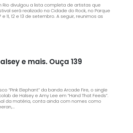
 Rio divulgou a lista completa de artistas que
stival será realizado na Cidade do Rock, no Parque
7 e 11, 12 e 13 de setembro. A seguir, reunimos as
Halsey e mais. Ouça 139
o “Pink Elephant” da banda Arcade Fire, o single
colab de Halsey e Amy Lee em “Hand That Feeds”.
final da matéria, conta ainda com nomes como
eran,...