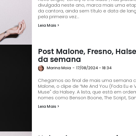
divulgada neste ano, marca mais uma etap
da cantora, ainda sem título e data de lan
pela primeira vez...
Leia Mais >
Post Malone, Fresno, Hals
da semana
Marina Moia
-
17/08/2024 - 18:34
Chegamos ao final de mais uma semana com
Malone, o clipe de “Me And You (Foda Eu e V
Muse" da Halsey. A lista, que está em ordem alfabética no final da matéria, conta ainda com
nomes como Benson Boone, The Script, Sam 
Leia Mais >