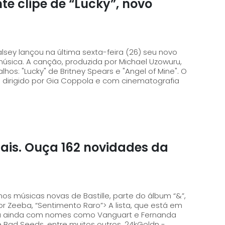
e clipe de “Lucky”, novo
sey lançou na última sexta-feira (26) seu novo
hael Uzowuru,
lhos: "Lucky" de Britney Spears e "Angel of Mine". O
irigido por Gia Coppola e com cinematografia
mais. Ouça 162 novidades da
os músicas novas de Bastille, parte do álbum “&”,
entimento Raro”> A lista, que está em
nta ainda com nomes como Vanguart e Fernanda
Takai, Lenny Kravitz, NX Zero, Nick Cave & The Bad Seeds, entre muitos outros. 24kGoldn -...