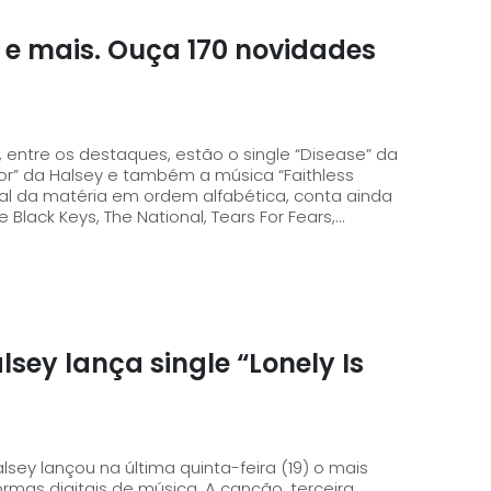
 e mais. Ouça 170 novidades
entre os destaques, estão o single “Disease” da
r” da Halsey e também a música “Faithless
Black Keys, The National, Tears For Fears,...
sey lança single “Lonely Is
ey lançou na última quinta-feira (19) o mais
ais de música. A canção, terceira