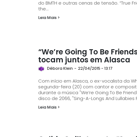
do BMTH e outras cenas de tensão. “True Fr
the...
Leia Mais >
“We’re Going To Be Friend
tocam juntos em Alasca
Débora Klein
-
22/04/2015 - 13:17
Com início em Alasca, o ex-vocalista da Wh
segunda-feira (20) com cantor e compositor Jack Johnson. Joh
durante a música "We’re Going To Be Frien
disco de 2066, "Sing-A-Longs And Lullabies F
Leia Mais >