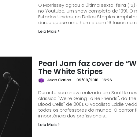
O Morrissey agitou a última sexta-feira (15)
no Youtube, um show completo de 1991. O registro em questão foi feito em Dallas/Texas, nos
Estados Unidos, no Dallas Starplex Amphithe
durou quase uma hora e com 16 faixas no rep
Leia Mais >
Pearl Jam faz cover de “We
The White Stripes
Jean Carlos
-
09/08/2018 - 16:26
Durante seu show realizado em Seattle ness
clássico "We’re Going To Be Friends", do Th
Blood Cells" de 2001. O vocalista Eddie Vedder apresentou a canção em homenagem a
todos os professores do mundo. O cantor f
importância dos profissionais...
Leia Mais >