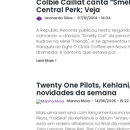
Colbie Caillat canta “Smel
Central Perk; Veja
Leonardo Silva
-
07/10/2014 - 14:04
A Republic Records publicou nesta segunda-
cantando o clássico "Smelly Cat" da perso
Kudrow na série "Friends", e se apresento
franquia do Eight O'Clock Coffee em Nova 
dramédia. A cantora, que estava por...
Leia Mais >
Twenty One Pilots, Kehlani
novidades da semana
Marina Moia
-
14/06/2025 - 15:22
Mais uma semana com lançamentos incrívei
Pilots, “Folded” da Kehlani e o álbum “Antes Que A 
está em ordem alfabética no final da maté
Zara Larsson, Filipe Ret, The Cure, Ney Mat