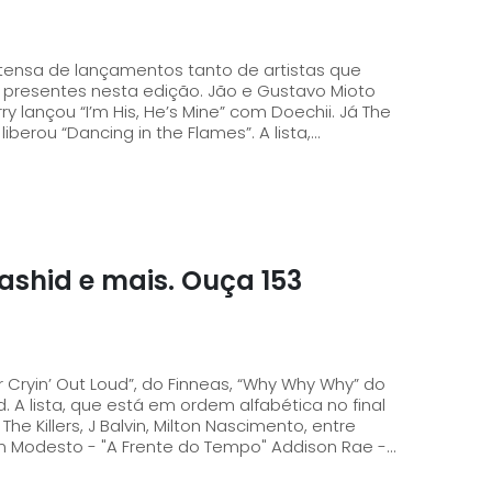
ntensa de lançamentos tanto de artistas que
 presentes nesta edição. Jão e Gustavo Mioto
y lançou “I’m His, He’s Mine” com Doechii. Já The
Weeknd, que passou recentemente por SP, liberou “Dancing in the Flames”. A lista,...
ashid e mais. Ouça 153
Cryin’ Out Loud”, do Finneas, “Why Why Why” do
inal
 Killers, J Balvin, Milton Nascimento, entre
muitos outros. 2050 - “Radar 2050 2.0” Aaron Modesto - "A Frente do Tempo" Addison Rae -...