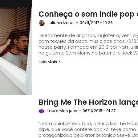
Conheça o som indie pop d
Juliana Izaias
-
30/11/2017 - 10:28
Diretamente de Brighton, Inglaterra, vem o 
com toques da disco music dos anos 70/80,
house party. Formada em 2013 por Natti Shiner nos vocais, Harry Herrington no baixo, Chris Hall
na guitarra, Sam Morris na bateria, e Jack W
Leia Mais >
Bring Me The Horizon lança
Laura Marques
-
06/11/2015 - 01:27
Nesta quinta-feira (05), o Bring Me The Hori
clipe, que você confere abaixo, teve como di
protagonizado pelo ator britânico Steve 