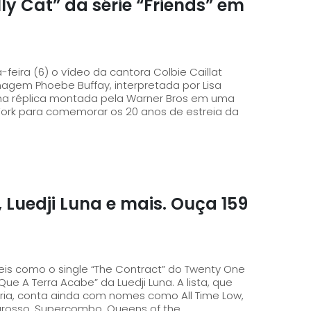
ly Cat” da série “Friends” em
feira (6) o vídeo da cantora Colbie Caillat
nagem Phoebe Buffay, interpretada por Lisa
u na réplica montada pela Warner Bros em uma
York para comemorar os 20 anos de estreia da
, Luedji Luna e mais. Ouça 159
s como o single “The Contract” do Twenty One
Terra Acabe” da Luedji Luna. A lista, que
ria, conta ainda com nomes como All Time Low,
ogrosso, Supercombo, Queens of the...