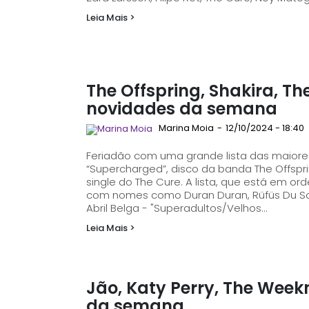
Leia Mais >
The Offspring, Shakira, Th
novidades da semana
Marina Moia
-
12/10/2024 - 18:40
Feriadão com uma grande lista das maior
“Supercharged”, disco da banda The Offspring,
single do The Cure. A lista, que está em ordem alfabética no final da matéria, conta ainda
com nomes como Duran Duran, Rüfüs Du Sol,
Abril Belga - "Superadultos/Velhos...
Leia Mais >
Jão, Katy Perry, The Week
da semana