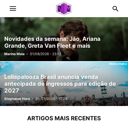
Novidades da semana: Jão, Ariana
Grande, Greta Van Fleet e mais
Marina Moia
-
01/08/2026 - 23:12
Lollapalooza Brasil anuncia venda
antecipada de ingressos para edição de
2027
Stephanie Hora
-
30/07/2026 - 10:26
ARTIGOS MAIS RECENTES