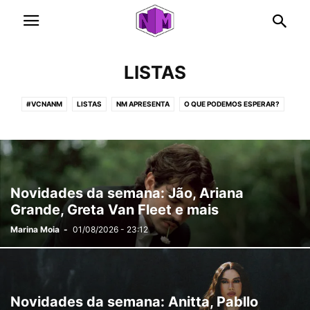
LISTAS
#VCNANM
LISTAS
NM APRESENTA
O QUE PODEMOS ESPERAR?
PLAYLISTS
THE VOICE
TRILHA SONORA
X MOTIVOS
Novidades da semana: Jão, Ariana
Grande, Greta Van Fleet e mais
Marina Moia
-
01/08/2026 - 23:12
Novidades da semana: Anitta, Pabllo