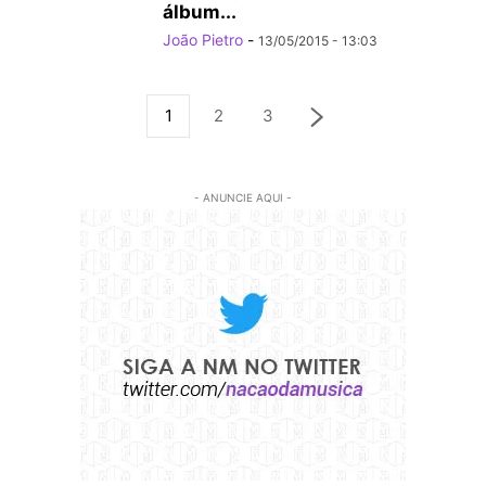
álbum...
João Pietro
-
13/05/2015 - 13:03
1
2
3
- ANUNCIE AQUI -