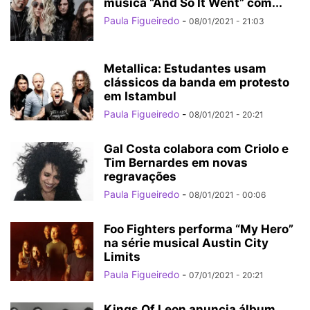
música “And So It Went” com...
Paula Figueiredo
-
08/01/2021 - 21:03
Metallica: Estudantes usam
clássicos da banda em protesto
em Istambul
Paula Figueiredo
-
08/01/2021 - 20:21
Gal Costa colabora com Criolo e
Tim Bernardes em novas
regravações
Paula Figueiredo
-
08/01/2021 - 00:06
Foo Fighters performa “My Hero”
na série musical Austin City
Limits
Paula Figueiredo
-
07/01/2021 - 20:21
Kings Of Leon anuncia álbum