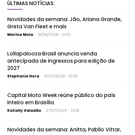
ÚLTIMAS NOTÍCIAS:
Novidades da semana: Jão, Ariana Grande,
Greta Van Fleet e mais
Marina Moia
01/08/2026 - 23:12
-
Lollapalooza Brasil anuncia venda
antecipada de ingressos para edição de
2027
Stephanie Hora
30/07/2026 - 10:26
-
Capital Moto Week reúne público do país
inteiro em Brasília
Katielly Valadão
27/07/2026 - 22:10
-
Novidades da semana: Anitta, Pabllo Vittar,