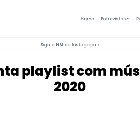
Home
Entrevistas
R
Siga a
NM
no Instagram >
nta playlist com mús
2020