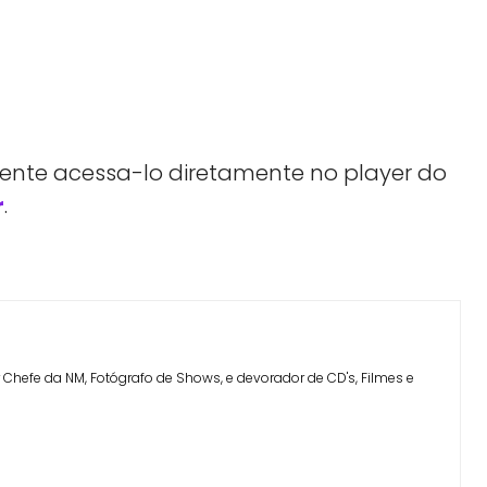
 tente acessa-lo diretamente no player do
r
.
Facebook
Telegram
Linkedin
Copy URL
Chefe da NM, Fotógrafo de Shows, e devorador de CD's, Filmes e