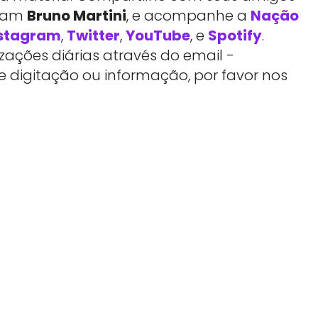
rtam
Bruno Martini
, e acompanhe a
Nação
stagram
,
Twitter
,
YouTube
, e
Spotify
.
ações diárias através do email -
e digitação ou informação, por favor nos