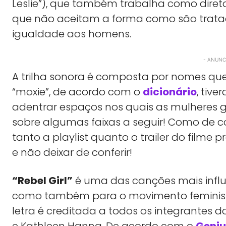
Leslie”), que também trabalha como diret
que não aceitam a forma como são trata
igualdade aos homens.
- ANUNCI
A trilha sonora é composta por nomes que
“moxie”, de acordo com o
dicionário
, tiv
adentrar espaços nos quais as mulheres 
sobre algumas faixas a seguir! Como de c
tanto a playlist quanto o trailer do filme
e não deixar de conferir!
“Rebel Girl”
é uma das canções mais influe
como também para o movimento feminista “r
letra é creditada a todos os integrantes do Bik
e Kathleen Hanna. De acordo com o
Geniu