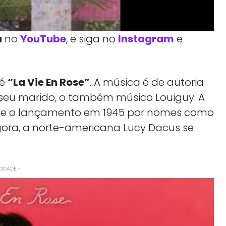
a
no
YouTube
, e siga no
Instagram
e
 é
“La Vie En Rose”
. A música é de autoria
 seu marido, o também músico Louiguy. A
sde o lançamento em 1945 por nomes como
agora, a norte-americana Lucy Dacus se
CIDADE -