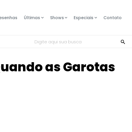
esenhas
Últimas
Shows
Especiais
Contato
Digite aqui sua busca
 Quando as Garotas
Compartilhe