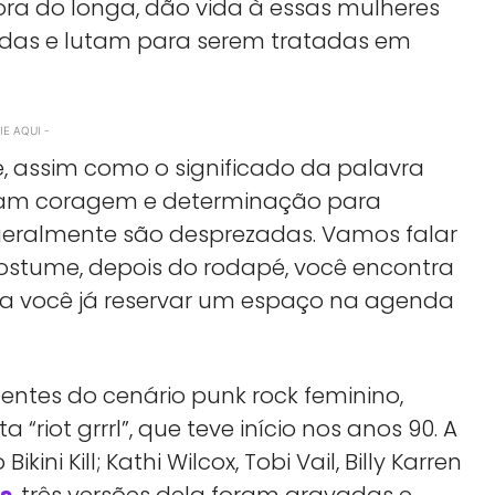
ora do longa, dão vida à essas mulheres
das e lutam para serem tratadas em
E AQUI -
, assim como o significado da palavra
eram coragem e determinação para
geralmente são desprezadas. Vamos falar
ostume, depois do rodapé, você encontra
 pra você já reservar um espaço na agenda
ntes do cenário punk rock feminino,
iot grrrl”, que teve início nos anos 90. A
ini Kill; Kathi Wilcox, Tobi Vail, Billy Karren
s
, três versões dela foram gravadas e