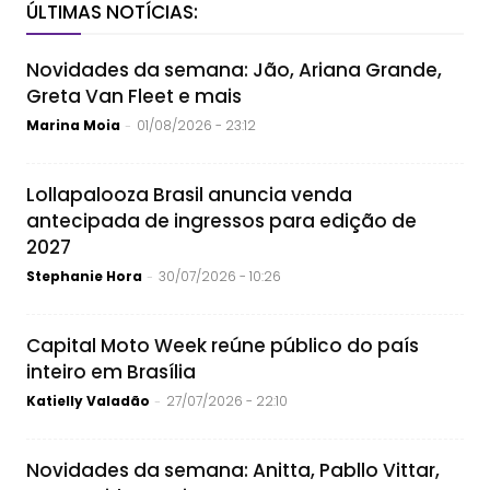
ÚLTIMAS NOTÍCIAS:
Novidades da semana: Jão, Ariana Grande,
Greta Van Fleet e mais
Marina Moia
01/08/2026 - 23:12
-
Lollapalooza Brasil anuncia venda
antecipada de ingressos para edição de
2027
Stephanie Hora
30/07/2026 - 10:26
-
Capital Moto Week reúne público do país
inteiro em Brasília
Katielly Valadão
27/07/2026 - 22:10
-
Novidades da semana: Anitta, Pabllo Vittar,