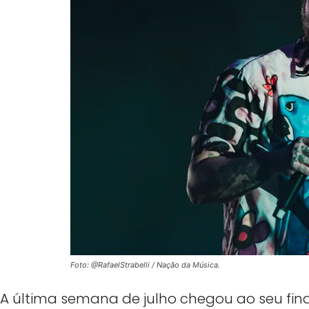
Foto: @RafaelStrabelli / Nação da Música.
A última semana de julho chegou ao seu fin