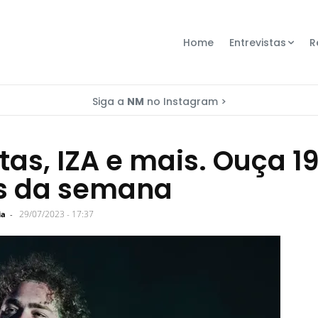
Home
Entrevistas
R
Siga a
NM
no Instagram >
as, IZA e mais. Ouça 1
s da semana
29/07/2023 - 17:37
ia
-