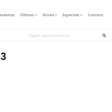
esenhas
Últimas
Shows
Especiais
Contato
Digite aqui sua busca
93