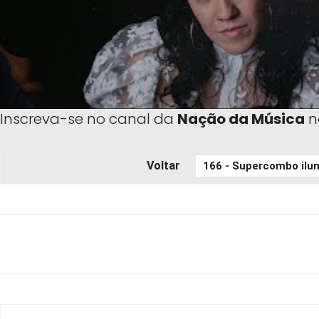
Inscreva-se no canal da
Nação da Música
n
Voltar
WhatsApp
X
Facebook
Telegr