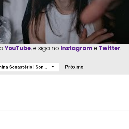
o
YouTube
, e siga no
Instagram
e
Twitter
.
Próximo
am
Linkedin
Copy URL