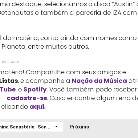
Como destaque, selecionamos o disco “Austin”
o Detonautas e também a parceria de IZA co
inal da matéria, conta ainda com nomes como
i Planeta, entre muitos outros.
NUNCIE AQUI -
sa matéria! Compartilhe com seus amigos e
Listas
, e acompanhe a
Nação da Música
atr
Tube
, e
Spotify
. Você também pode receber
l -
cadastre-se
. Caso encontre algum erro d
e clicando
aqui.
Próximo