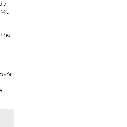
 do
m MC
 The
avés
e