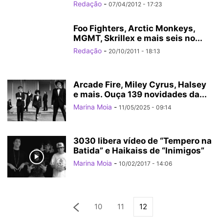
Redação
-
07/04/2012 - 17:23
Foo Fighters, Arctic Monkeys,
MGMT, Skrillex e mais seis no...
Redação
-
20/10/2011 - 18:13
Arcade Fire, Miley Cyrus, Halsey
e mais. Ouça 139 novidades da...
Marina Moia
-
11/05/2025 - 09:14
3030 libera vídeo de “Tempero na
Batida” e Haikaiss de “Inimigos”
Marina Moia
-
10/02/2017 - 14:06
10
11
12