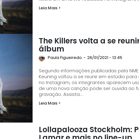
Leia Mais >
The Killers volta a se re
álbum
Paula Figueiredo
-
26/01/2021 - 13:45
Segundo informações publicadas pela NME n
Keuning voltou a se reunir em estúdio para o novo álbum 
no Instagram, os integrantes aparecem us
de uma nova canção pode ser ouvida ao fu
gravação. Assista...
Leia Mais >
Lollapalooza Stockholm: Pe
Lamar e mais no line-up