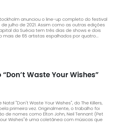
 Stockholm anunciou o line-up completo do festival
im como as outras edições
apital da Suécia tem três dias de shows e dois
o mais de 65 artistas espalhados por quatro...
no “Don’t Waste Your Wishes”
Natal "Don't Waste Your Wishes", do The Killers,
iginalmente, o trabalho foi
o de nomes como Elton John, Neil Tennant (Pet
 Your Wishes"é uma coletânea com músicas que