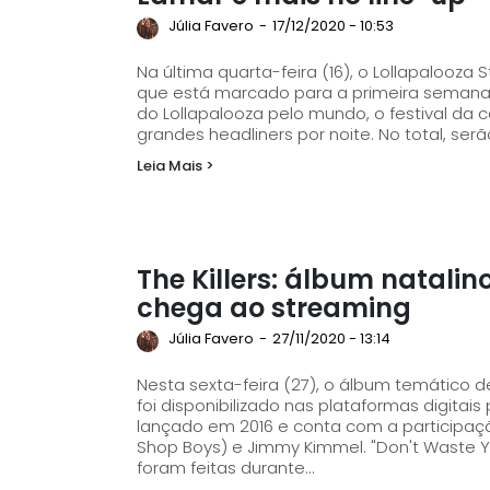
Júlia Favero
-
17/12/2020 - 10:53
Na última quarta-feira (16), o Lollapalooza
que está marcado para a primeira semana de julho de 2021. Ass
do Lollapalooza pelo mundo, o festival da c
grandes headliners por noite. No total, serã
Leia Mais >
The Killers: álbum natali
chega ao streaming
Júlia Favero
-
27/11/2020 - 13:14
Nesta sexta-feira (27), o álbum temático de 
foi disponibilizado nas plataformas digitais pela primeira vez. Or
lançado em 2016 e conta com a participaçã
Shop Boys) e Jimmy Kimmel. "Don't Waste
foram feitas durante...