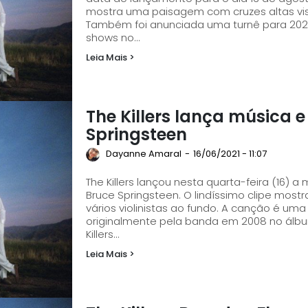
mostra uma paisagem com cruzes altas vi
Também foi anunciada uma turnê para 2022,
shows no...
Leia Mais >
The Killers lança música 
Springsteen
Dayanne Amaral
-
16/06/2021 - 11:07
The Killers lançou nesta quarta-feira (16) a
Bruce Springsteen. O lindíssimo clipe most
vários violinistas ao fundo. A canção é uma
originalmente pela banda em 2008 no álbum "Day & Age". Foi public
Killers...
Leia Mais >