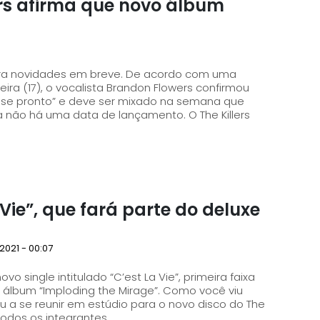
ers afirma que novo álbum
para novidades em breve. De acordo com uma
ira (17), o vocalista Brandon Flowers confirmou
se pronto” e deve ser mixado na semana que
á uma data de lançamento. O The Killers
 Vie”, que fará parte do deluxe
2021 - 00:07
ovo single intitulado “C’est La Vie”, primeira faixa
Imploding the Mirage”. Como você viu
ou a se reunir em estúdio para o novo disco do The
todos os integrantes...