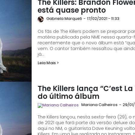
The Killers: Brandon Flow
está quase pronto
Gabriela Marqueti
-
17/02/2021 - 11:33
Os fãs de The Killers podem se preparar 
matéria publicada pela NME nessa quarta-fe
recentemente que o novo álbum está “qua
vem. O cantor também ressaltou que ainda não h
já...
Leia Mais >
The Killers lança “C’est La
do último álbum
Mariana Calheiros
-
29/01/
The Killers lançou, nesta sexta-feira (29), o n
de 2021 que fará parte da versão deluxe do álbum “
aqui no NM, o guitarrista Dave Keuning volt
Killers. Em uma live realizada no Instagram, 