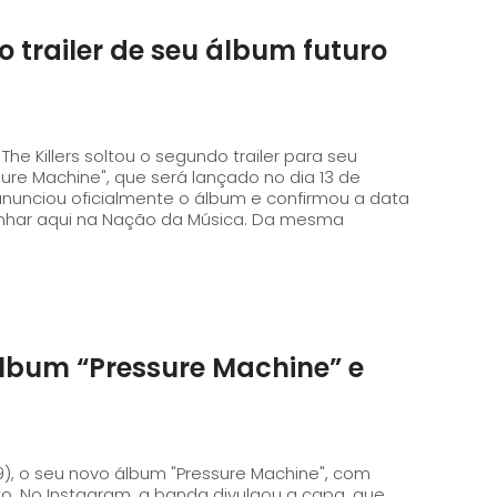
o trailer de seu álbum futuro
e Killers soltou o segundo trailer para seu
ure Machine", que será lançado no dia 13 de
o anunciou oficialmente o álbum e confirmou a data
ui na Nação da Música. Da mesma
álbum “Pressure Machine” e
19), o seu novo álbum "Pressure Machine", com
o. No Instagram, a banda divulgou a capa, que