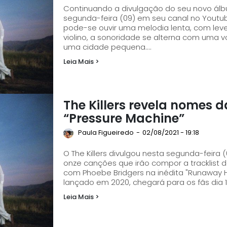
Continuando a divulgação do seu novo álbum
segunda-feira (09) em seu canal no Youtube, o qua
pode-se ouvir uma melodia lenta, com le
violino, a sonoridade se alterna com uma 
uma cidade pequena....
Leia Mais >
The Killers revela nomes d
“Pressure Machine”
Paula Figueiredo
-
02/08/2021 - 19:18
O The Killers divulgou nesta segunda-feira 
onze canções que irão compor a tracklist do
com Phoebe Bridgers na inédita "Runaway Horses". O sucessor de "Imploding
lançado em 2020, chegará para os fãs dia 1
Leia Mais >