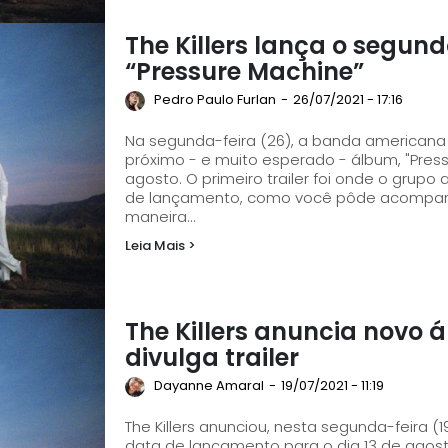
The Killers lança o segund
“Pressure Machine”
Pedro Paulo Furlan
-
26/07/2021 - 17:16
Na segunda-feira (26), a banda americana Th
próximo - e muito esperado - álbum, "Press
agosto. O primeiro trailer foi onde o grup
de lançamento, como você pôde acompanhar aq
maneira...
Leia Mais >
The Killers anuncia novo 
divulga trailer
Dayanne Amaral
-
19/07/2021 - 11:19
The Killers anunciou, nesta segunda-feira (
data de lançamento para o dia 13 de agost