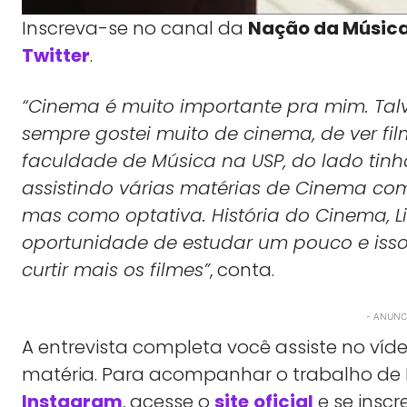
Inscreva-se no canal da
Nação da Músic
Twitter
.
“Cinema é muito importante pra mim. Talv
sempre gostei muito de cinema, de ver fi
faculdade de Música na USP, do lado tinh
assistindo várias matérias de Cinema co
mas como optativa. História do Cinema, 
oportunidade de estudar um pouco e isso
curtir mais os filmes”
, conta.
- ANUNCI
A entrevista completa você assiste no víde
matéria. Para acompanhar o trabalho de 
Instagram
, acesse o
site
oficial
e se inscr