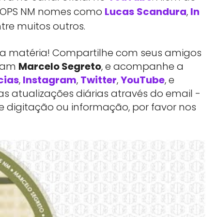
 DROPS NM nomes como
Lucas
Scandura
,
In
ntre muitos outros.
essa matéria! Compartilhe com seus amigos
rtam
Marcelo Segreto
, e acompanhe a
cias
,
Instagram
,
Twitter
,
YouTube
, e
 atualizações diárias através do email -
e digitação ou informação, por favor nos