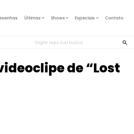
esenhas
Últimas
Shows
Especiais
Contato
Digite aqui sua busca
ideoclipe de “Lost
Compartilhe