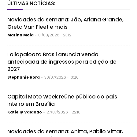
ÚLTIMAS NOTÍCIAS:
Novidades da semana: Jão, Ariana Grande,
Greta Van Fleet e mais
Marina Moia
01/08/2026 - 23:12
-
Lollapalooza Brasil anuncia venda
antecipada de ingressos para edição de
2027
Stephanie Hora
30/07/2026 - 10:26
-
Capital Moto Week reúne público do país
inteiro em Brasília
Katielly Valadão
27/07/2026 - 22:10
-
Novidades da semana: Anitta, Pabllo Vittar,