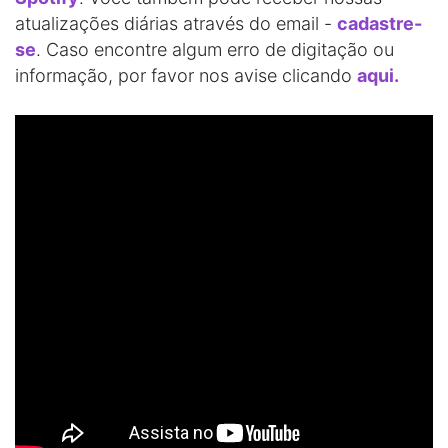
atualizações diárias através do email -
cadastre-
se
. Caso encontre algum erro de digitação ou
informação, por favor nos avise clicando
aqui.