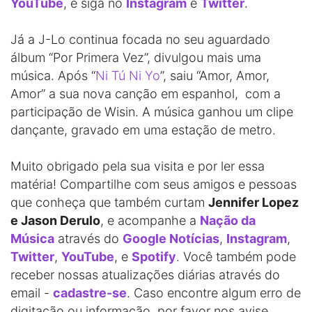
YouTube
, e siga no
Instagram
e
Twitter
.
Já a J-Lo continua focada no seu aguardado
álbum “Por Primera Vez”, divulgou mais uma
música. Após “
Ni Tú Ni Yo
”, saiu “Amor, Amor,
Amor” a sua nova canção em espanhol, com a
participação de Wisin. A música ganhou um clipe
dançante, gravado em uma estação de metro.
Muito obrigado pela sua visita e por ler essa
matéria! Compartilhe com seus amigos e pessoas
que conheça que também curtam
Jennifer Lopez
e Jason Derulo
, e acompanhe a
Nação da
Música
através do
Google Notícias
,
Instagram
,
Twitter
,
YouTube
, e
Spotify
. Você também pode
receber nossas atualizações diárias através do
email -
cadastre-se
. Caso encontre algum erro de
digitação ou informação, por favor nos avise