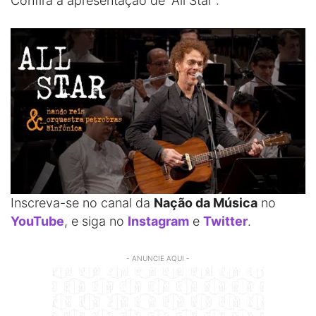
Confira a apresentação de “All Star”:
Inscreva-se no canal da
Nação da Música
no
YouTube
, e siga no
Instagram
e
Twitter
.
- ANUNCIE AQUI -