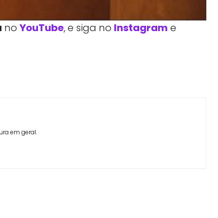
a
no
YouTube
, e siga no
Instagram
e
Facebook
Telegram
Linkedin
Copy URL
ura em geral.