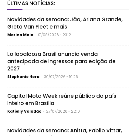
ÚLTIMAS NOTÍCIAS:
Novidades da semana: Jão, Ariana Grande,
Greta Van Fleet e mais
Marina Moia
01/08/2026 - 23:12
-
Lollapalooza Brasil anuncia venda
antecipada de ingressos para edição de
2027
Stephanie Hora
30/07/2026 - 10:26
-
Capital Moto Week reúne público do país
inteiro em Brasília
Katielly Valadão
27/07/2026 - 22:10
-
Novidades da semana: Anitta, Pabllo Vittar,