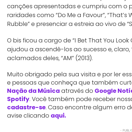
canções apresentadas e cumpriu com o pr
raridades como “Do Me a Favour”, “That’s W
Rubble” e presenciar a estreia ao vivo de “
O bis ficou a cargo de “I Bet That You Loo
ajudou a ascendê-los ao sucesso e, claro,
aclamados deles, “AM” (2013).
Muito obrigado pela sua visita e por ler 
e pessoas que conheça que também cu
Nação da Música
através do
Google Notí
Spotify
. Você também pode receber nossas
cadastre-se
. Caso encontre algum erro d
avise clicando
aqui.
- PUBLI