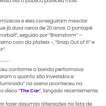
 dessa vez o público pareceu mais
1 músicas e eles conseguiram mesclar
que já dura cerca de 20 anos. O pontapé
rrorball”, seguido por “Brianstorm” –
mo coro da plateia -, “Snap Out of It” e
r”.
E AQUI -
sceu conforme a banda performava
aram o quanto são investidos e
luminado” na arena aconteceu na
o disco “
The Car
”, lançado recentemente.
a fazer algumas alterações na lista de