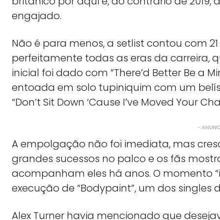
britânico por aqui e, ao contrário de 2019,
engajado.
Não é para menos, a setlist contou com 2
perfeitamente todas as eras da carreira, 
inicial foi dado com “There’d Better Be a Mi
entoada em solo tupiniquim com um belíssi
“Don’t Sit Down ‘Cause I’ve Moved Your Chai
- ANUNCI
A empolgação não foi imediata, mas cre
grandes sucessos no palco e os fãs mostr
acompanham eles há anos. O momento “i
execução de “Bodypaint”, um dos singles d
Alex Turner havia mencionado que desejav