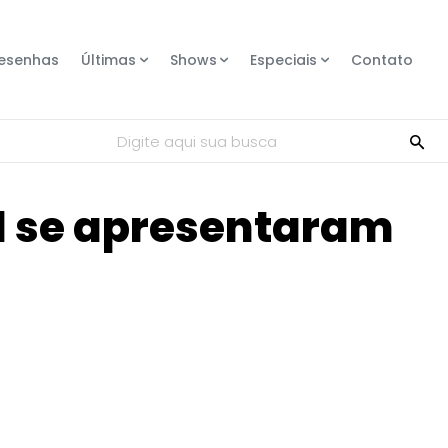
esenhas
Últimas
Shows
Especiais
Contato
Digite aqui sua busca
ol se apresentaram
Compartilhe