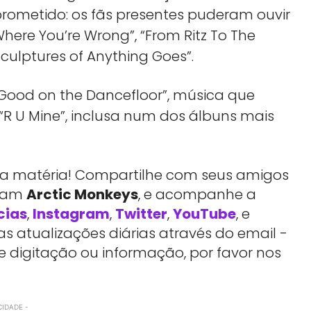
ometido: os fãs presentes puderam ouvir
here You’re Wrong”, “From Ritz To The
Sculptures of Anything Goes”.
k Good on the Dancefloor”, música que
 “R U Mine”, inclusa num dos álbuns mais
essa matéria! Compartilhe com seus amigos
rtam
Arctic Monkeys
, e acompanhe a
cias
,
Instagram
,
Twitter
,
YouTube
, e
 atualizações diárias através do email -
e digitação ou informação, por favor nos
CIDADE -