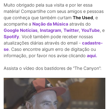
Muito obrigado pela sua visita e por ler essa
matéria! Compartilhe com seus amigos e pessoas
que conheça que também curtam
The Used
, e
acompanhe a
Nação da Música
através do
Google Notícias
,
Instagram
,
Twitter
,
YouTube
, e
Spotify
. Você também pode receber nossas
atualizações diárias através do email -
cadastre-
se
. Caso encontre algum erro de digitação ou
informação, por favor nos avise clicando
aqui.
Assista o vídeo dos bastidores de “The Canyon”: