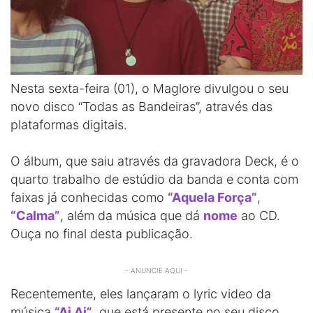
Nesta sexta-feira (01), o Maglore divulgou o seu
novo disco “Todas as Bandeiras”, através das
plataformas digitais.
O álbum, que saiu através da gravadora Deck, é o
quarto trabalho de estúdio da banda e conta com
faixas já conhecidas como
“Aquela Força”
,
“Calma”
, além da música que dá
nome
ao CD.
Ouça no final desta publicação.
- ANUNCIE AQUI -
Recentemente, eles lançaram o lyric video da
música
“Ai Ai”
, que está presente no seu disco