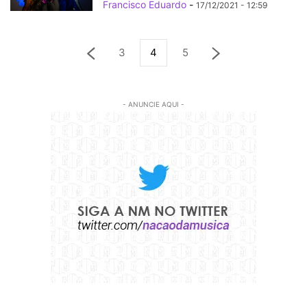
Francisco Eduardo
-
17/12/2021 - 12:59
3
4
5
- ANUNCIE AQUI -