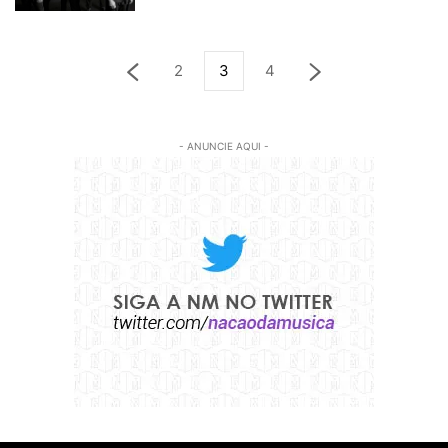
2
3
4
- ANUNCIE AQUI -