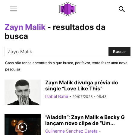
Zayn Malik
-
resultados da
busca
Caso não tenha encontrado o que busca, por favor, tente fazer uma nova
pesquisa
Zayn Malik divulga prévia do
single “Love Like This”
Isabel Bahé
-
20/07/2023 - 08:43
“Aladdin”: Zayn Malik e Becky G
lançam novo clipe de “Um...
Guilherme Sanchez Careta
-