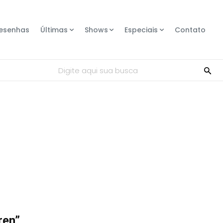
esenhas
Últimas
Shows
Especiais
Contato
Digite aqui sua busca
ren”