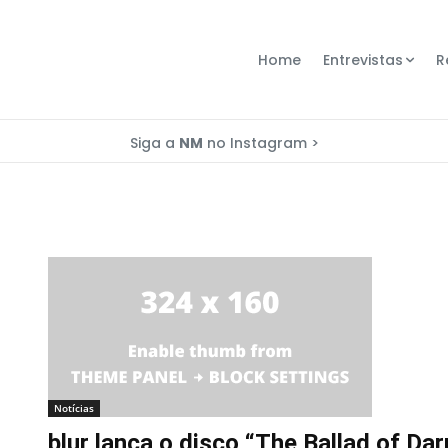
Home
Entrevistas
R
Siga a
NM
no Instagram >
Notícias
blur lança o disco “The Ballad of Dar