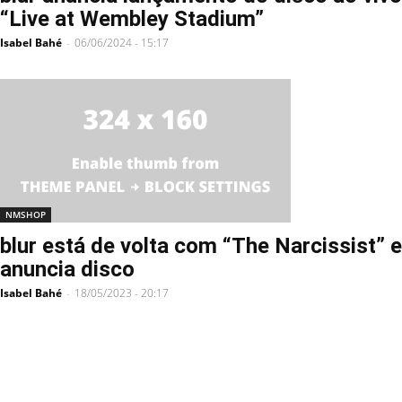
“Live at Wembley Stadium”
Isabel Bahé
06/06/2024 - 15:17
-
NMSHOP
blur está de volta com “The Narcissist” e
anuncia disco
Isabel Bahé
18/05/2023 - 20:17
-