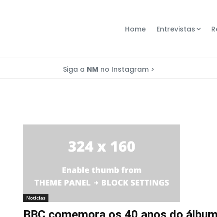
Home
Entrevistas
R
Siga a
NM
no Instagram >
Notícias
BBC comemora os 40 anos do álbu