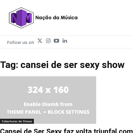
Follow us on
Tag: cansei de ser sexy show
Coberturas de Shows
Cansei de Ser Sexy faz volta triunfal com