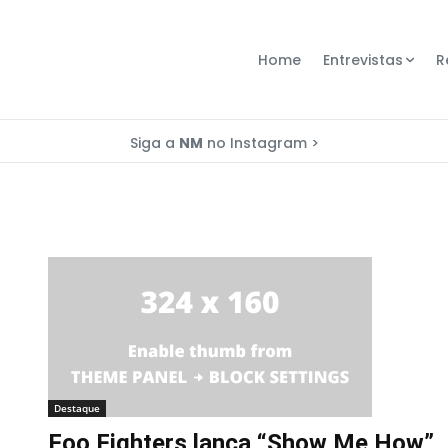
Home
Entrevistas
R
Siga a
NM
no Instagram >
Destaque
Foo Fighters lança “Show Me How”,