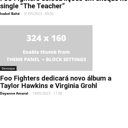
single “The Teacher”
Isabel Bahé
31/05/2023 - 09:02
-
Destaque
Foo Fighters dedicará novo álbum a
Taylor Hawkins e Virginia Grohl
Dayanne Amaral
19/05/2023 - 11:00
-