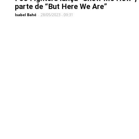
parte de “But Here We Are”
Isabel Bahé
28/05/2023 - 09:31
-