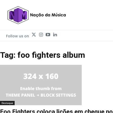
Follow us on
Tag: foo fighters album
Destaque
Foo Fighters coloca lições em cheque no