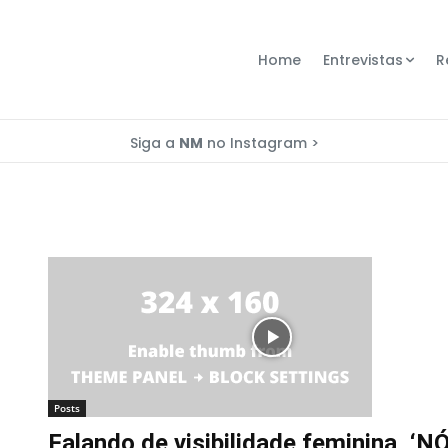
Home
Entrevistas
R
Siga a
NM
no Instagram >
Posts
Falando de visibilidade feminina, ‘N