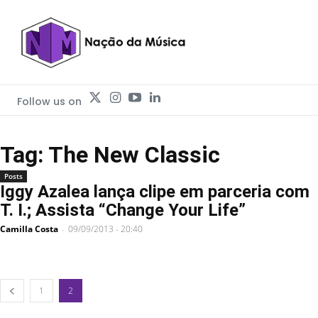
Follow us on
Tag: The New Classic
Posts
Iggy Azalea lança clipe em parceria com
T. I.; Assista “Change Your Life”
Camilla Costa
09/09/2013 - 20:40
-
1
2