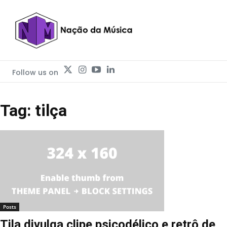
Follow us on
Tag: tilça
Posts
Tila divulga clipe psicodélico e retrô de