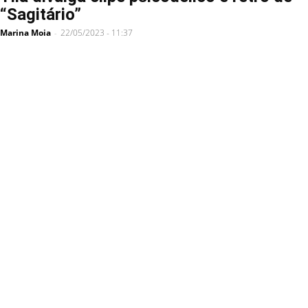
“Sagitário”
Marina Moia
22/05/2023 - 11:37
-