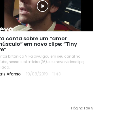
ka canta sobre um “amor
núsculo” em novo clipe: “Tiny
ve”
ntor britânico Mika divulgou em seu canal no
ube, nessa sexta-feira (16), seu novo videoclipe,
ulado...
triz Afonso
-
19/08/2019 - 11:43
READ
Página 1 de 9