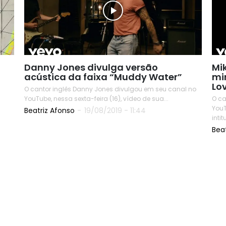
Danny Jones divulga versão
Mi
acústica da faixa “Muddy Water”
mi
Lo
O cantor inglês Danny Jones divulgou em seu canal no
YouTube, nessa sexta-feira (16), vídeo de sua...
O ca
YouT
Beatriz Afonso
-
19/08/2019 - 11:44
intit
Bea
READ