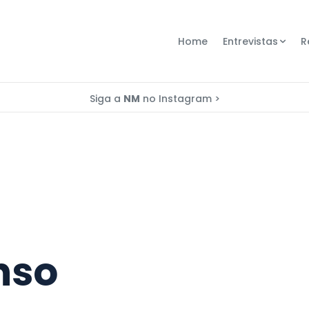
Home
Entrevistas
R
Siga a
NM
no Instagram >
nso