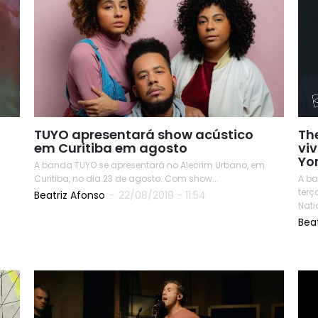
TUYO apresentará show acústico
Th
em Curitiba em agosto
vi
Yo
A banda TUYO se apresentará no Alecrim Urbano, em
.
Curitiba, no dia 23 de agosto. Com show...
A ba
terç
Beatriz Afonso
-
22/08/2019 - 11:54
Natio
Bea
READ