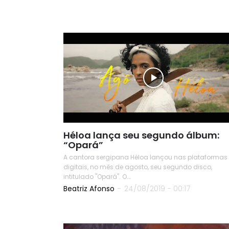
READ
Héloa lança seu segundo álbum:
“Opará”
A cantora sergipana Héloa lançou nas plataformas
digitais, no mês de agosto, seu segundo disco,
intitulado "Opará". O...
Beatriz Afonso
-
24/08/2019 - 00:17
READ