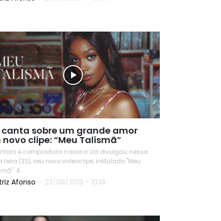
READ
a canta sobre um grande amor
 novo clipe: “Meu Talismã”
ntora e compositora carioca Iza divulgou, nessa
a feira (23), seu novo videoclipe, intitulado "Meu
Talismã". A...
triz Afonso
-
23/08/2019 - 10:18
READ