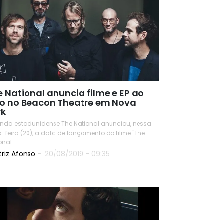
e National anuncia filme e EP ao
vo no Beacon Theatre em Nova
rk
nda estadunidense The National anunciou, nessa
a-feira (20), a data de lançamento do filme "The
nal:...
triz Afonso
-
20/08/2019 - 09:35
READ