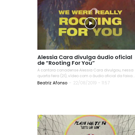
Alessia Cara divulga áudio oficial
de “Rooting For You”
A cantora canadense Alessia Cara divulgou, nessa
quarta feira (21), vídeo com o áudio oficial da faixa..
Beatriz Afonso
-
22/08/2019 - 11:57
READ