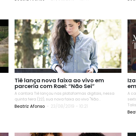
READ
Tiê lança nova faixa ao vivo em
Iz
parceria com Rael: “Não Sei”
em
A cantora Tiê lançou nas plataformas digitais, nessa
A ca
quinta feira (22), sua nova faixa ao vivo "Não...
sext
Beatriz Afonso
-
23/08/2019 - 10:21
Bea
READ