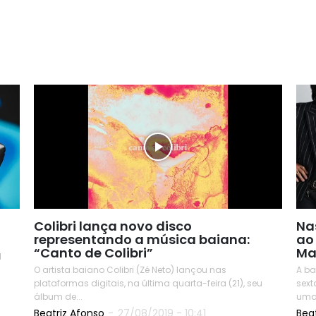
Colibri lança novo disco
Na
representando a música baiana:
ao
“Canto de Colibri”
Ma
l
O artista baiano Colibri (Zé Neto) lançou nas
A ba
plataformas digitais, na última quarta-feira (21), seu
sext
álbum de...
uma 
Beatriz Afonso
-
27/08/2019 - 10:41
Bea