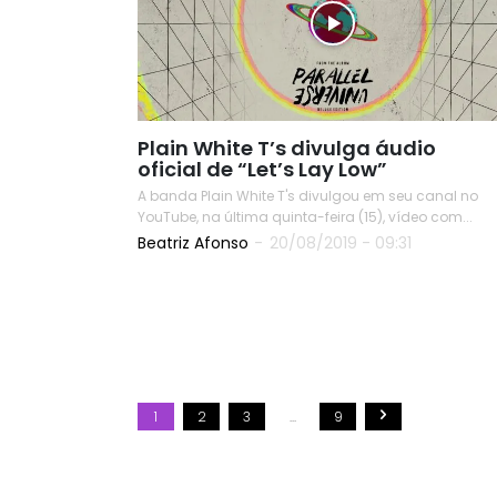
Plain White T’s divulga áudio
oficial de “Let’s Lay Low”
A banda Plain White T's divulgou em seu canal no
YouTube, na última quinta-feira (15), vídeo com...
Beatriz Afonso
-
20/08/2019 - 09:31
READ
1
2
3
...
9