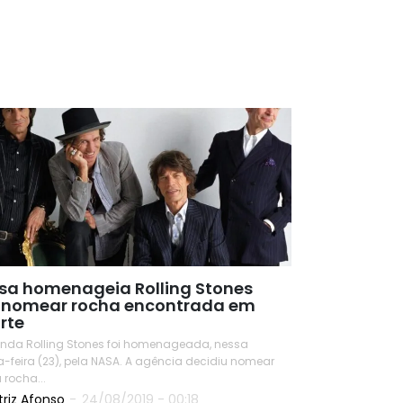
sa homenageia Rolling Stones
 nomear rocha encontrada em
rte
nda Rolling Stones foi homenageada, nessa
a-feira (23), pela NASA. A agência decidiu nomear
rocha...
triz Afonso
-
24/08/2019 - 00:18