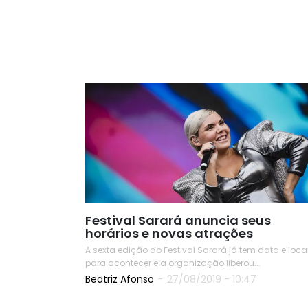
Festival Sarará anuncia seus
horários e novas atrações
A sexta edição do Festival Sarará já tem data e loca
para acontecer e a organização liberou...
Beatriz Afonso
-
27/08/2019 - 10:47