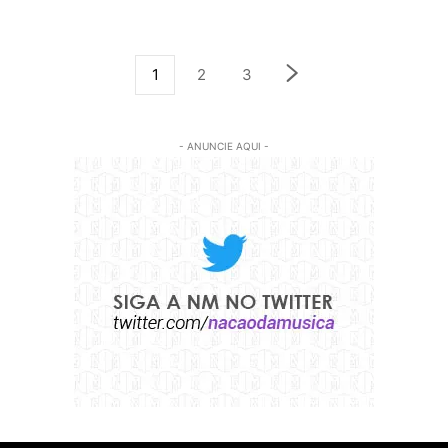
1
2
3
- ANUNCIE AQUI -