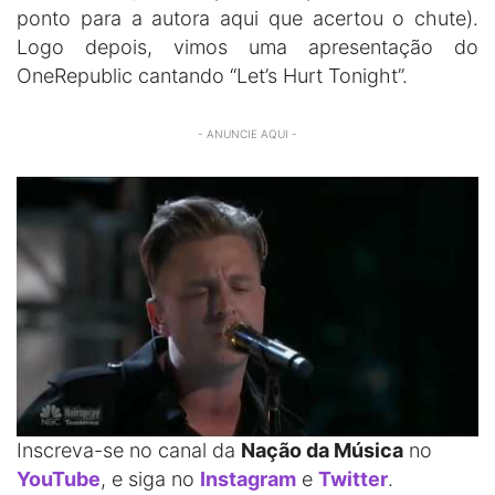
ponto para a autora aqui que acertou o chute).
Logo depois, vimos uma apresentação do
OneRepublic cantando “Let’s Hurt Tonight”.
- ANUNCIE AQUI -
Inscreva-se no canal da
Nação da Música
no
YouTube
, e siga no
Instagram
e
Twitter
.