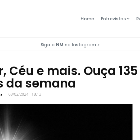
Home
Entrevistas
R
Siga a
NM
no Instagram >
hr, Céu e mais. Ouça 135
s da semana
03/02/2024 - 18:13
ia
-