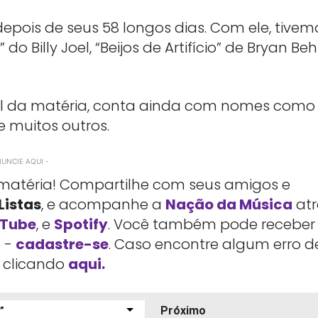
epois de seus 58 longos dias. Com ele, tivem
o Billy Joel, “Beijos de Artifício” de Bryan Beh
nal da matéria, conta ainda com nomes como 
re muitos outros.
NUNCIE AQUI -
sa matéria! Compartilhe com seus amigos e
Listas
, e acompanhe a
Nação da Música
atr
Tube
, e
Spotify
. Você também pode receber
l -
cadastre-se
. Caso encontre algum erro d
e clicando
aqui.
Próximo