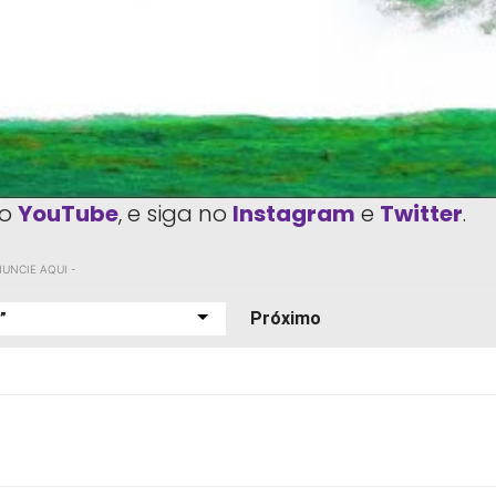
o
YouTube
, e siga no
Instagram
e
Twitter
.
NUNCIE AQUI -
Próximo
am
Linkedin
Copy URL