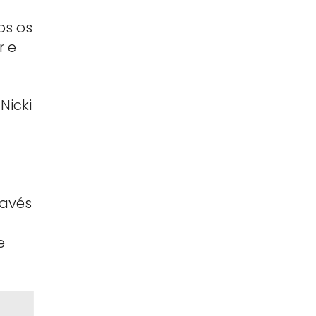
os os
r e
Nicki
avés
e