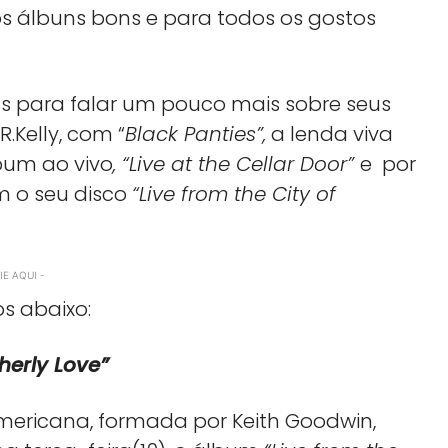
s álbuns bons e para todos os gostos
as para falar um pouco mais sobre seus
.Kelly, com “
Black Panties”,
a lenda viva
bum ao vivo
, “Live at the Cellar Door”
e por
m o seu disco
“Live from the City of
E AQUI -
s abaixo:
therly Love”
ericana, formada por Keith Goodwin,