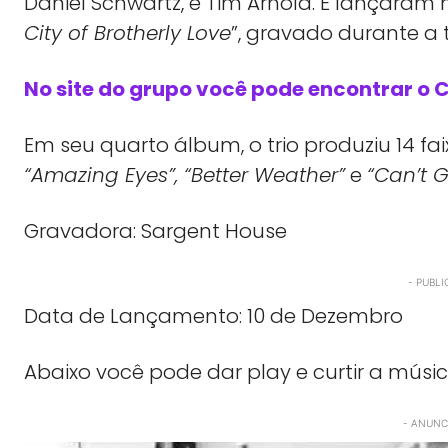
Daniel Schwartz, e Tim Arnold. E lançaram 
City of Brotherly Love
”, gravado durante a t
No site do grupo você pode encontrar o C
Em seu quarto álbum, o trio produziu 14 f
“Amazing Eyes”, “Better Weather”
e
“Can’t 
Gravadora: Sargent House
- PUBLI
Data de Lançamento: 10 de Dezembro
Abaixo você pode dar play e curtir a músi
- ANUNCI