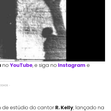
a
no
YouTube
, e siga no
Instagram
e
CIDADE -
 de estúdio do cantor
R. Kelly
, lançado na