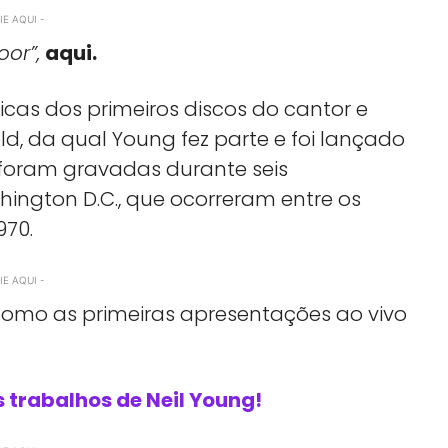
E AQUI -
oor”,
aqui.
sicas dos primeiros discos do cantor e
d, da qual Young fez parte e foi lançado
as foram gravadas durante seis
ington D.C., que ocorreram entre os
970.
E AQUI -
como as primeiras apresentações ao vivo
 trabalhos de Neil Young!