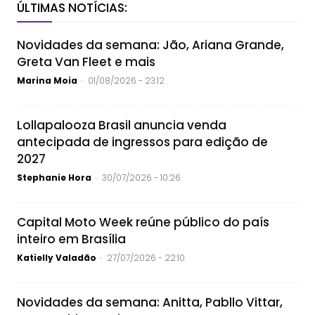
ÚLTIMAS NOTÍCIAS:
Novidades da semana: Jão, Ariana Grande,
Greta Van Fleet e mais
Marina Moia
01/08/2026 - 23:12
-
Lollapalooza Brasil anuncia venda
antecipada de ingressos para edição de
2027
Stephanie Hora
30/07/2026 - 10:26
-
Capital Moto Week reúne público do país
inteiro em Brasília
Katielly Valadão
27/07/2026 - 22:10
-
Novidades da semana: Anitta, Pabllo Vittar,