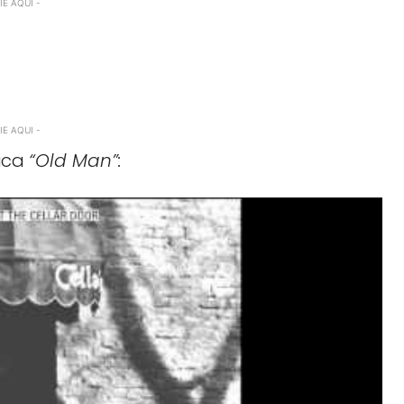
E AQUI -
E AQUI -
sica
“Old Man”: