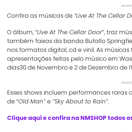
- ANUNCI
Confira as músicas de
“Live At The Cellar D
O álbum, “
Live At The Cellar Door
”, traz mú
também faixas da banda Bufallo Springfiel
nos formatos digital, cd e vinil. As músic
apresentações feitas pelo músico em Wash
dias30 de Novembro e 2 de Dezembro de 1
- ANUNCI
Esses shows incluem performances raras 
de “
Old Man”
e
“Sky About to Rain”
.
Clique aqui e confira na NMSHOP todos os