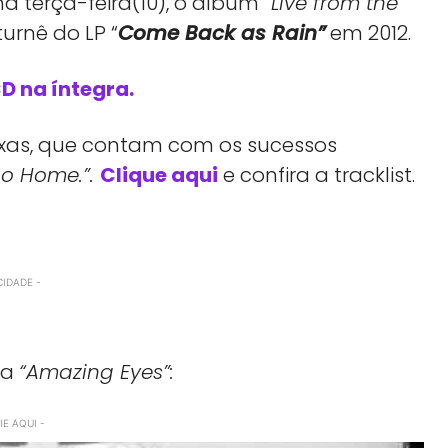
na terça-feira(10), o álbum
“Live from the
urnê do LP “
Come Back as Rain”
em 2012.
D na íntegra.
aixas, que contam com os sucessos
Go Home.”.
Clique aqui
e confira a tracklist.
CIDADE -
ca
“Amazing Eyes”:
E AQUI -