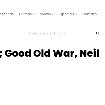
esenhas
Últimas
Shows
Especiais
Contato
Digite aqui sua busca
Good Old War, Neil
Compartilhe