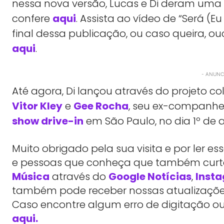
nessa nova versão, Lucas e Di deram um
confere
aqui
. Assista ao vídeo de “Será (
final dessa publicação, ou caso queira, ou
aqui
.
- ANUNCI
Até agora, Di lançou através do projeto c
Vitor Kley
e
Gee Rocha
, seu ex-companhei
show drive-in
em São Paulo, no dia 1º de 
Muito obrigado pela sua visita e por ler 
e pessoas que conheça que também cu
Música
através do
Google Notícias
,
Inst
também pode receber nossas atualizações
Caso encontre algum erro de digitação ou
aqui.