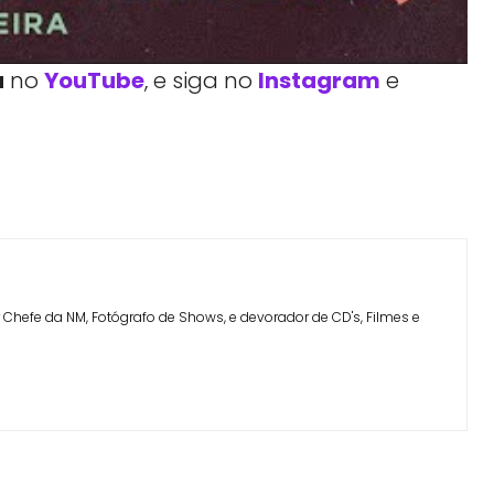
a
no
YouTube
, e siga no
Instagram
e
Facebook
Telegram
Linkedin
Copy URL
Chefe da NM, Fotógrafo de Shows, e devorador de CD's, Filmes e