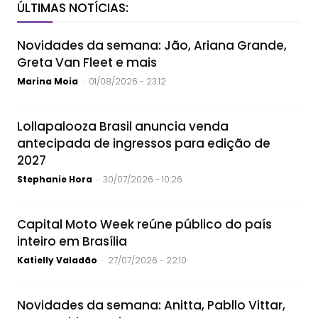
ÚLTIMAS NOTÍCIAS:
Novidades da semana: Jão, Ariana Grande,
Greta Van Fleet e mais
Marina Moia
01/08/2026 - 23:12
-
Lollapalooza Brasil anuncia venda
antecipada de ingressos para edição de
2027
Stephanie Hora
30/07/2026 - 10:26
-
Capital Moto Week reúne público do país
inteiro em Brasília
Katielly Valadão
27/07/2026 - 22:10
-
Novidades da semana: Anitta, Pabllo Vittar,