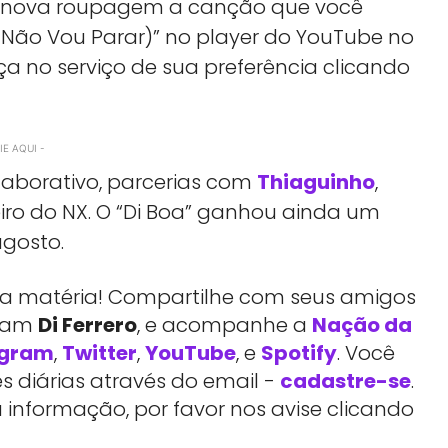
a nova roupagem a canção que você
Eu Não Vou Parar)” no player do YouTube no
ça no serviço de sua preferência clicando
E AQUI -
olaborativo, parcerias com
Thiaguinho
,
ro do NX. O “Di Boa” ganhou ainda um
agosto.
essa matéria! Compartilhe com seus amigos
rtam
Di Ferrero
, e acompanhe a
Nação da
agram
,
Twitter
,
YouTube
, e
Spotify
. Você
 diárias através do email -
cadastre-se
.
 informação, por favor nos avise clicando