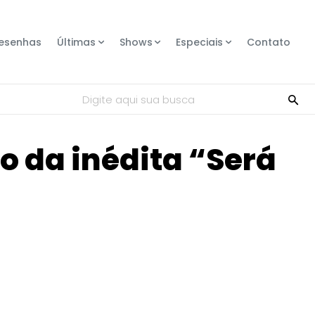
esenhas
Últimas
Shows
Especiais
Contato
Digite aqui sua busca
eo da inédita “Será
Compartilhe