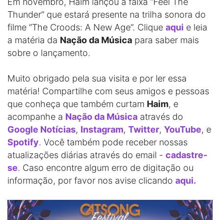
Em novembro, Haim lançou a faixa “Feel The
Thunder” que estará presente na trilha sonora do
filme “The Croods: A New Age”. Clique
aqui
e leia
a matéria da
Nação da Música
para saber mais
sobre o lançamento.
Muito obrigado pela sua visita e por ler essa
matéria! Compartilhe com seus amigos e pessoas
que conheça que também curtam
Haim
, e
acompanhe a
Nação da Música
através do
Google Notícias
,
Instagram
,
Twitter
,
YouTube
, e
Spotify
. Você também pode receber nossas
atualizações diárias através do email -
cadastre-
se
. Caso encontre algum erro de digitação ou
informação, por favor nos avise clicando
aqui.