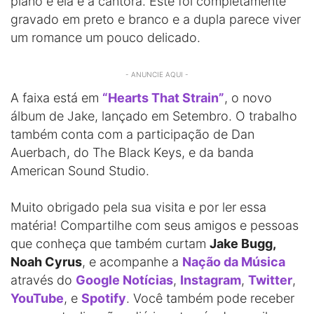
piano e ela é a cantora. Este foi completamente
gravado em preto e branco e a dupla parece viver
um romance um pouco delicado.
- ANUNCIE AQUI -
A faixa está em
“Hearts That Strain”
, o novo
álbum de Jake, lançado em Setembro. O trabalho
também conta com a participação de Dan
Auerbach, do The Black Keys, e da banda
American Sound Studio.
Muito obrigado pela sua visita e por ler essa
matéria! Compartilhe com seus amigos e pessoas
que conheça que também curtam
Jake Bugg,
Noah Cyrus
, e acompanhe a
Nação da Música
através do
Google Notícias
,
Instagram
,
Twitter
,
YouTube
, e
Spotify
. Você também pode receber