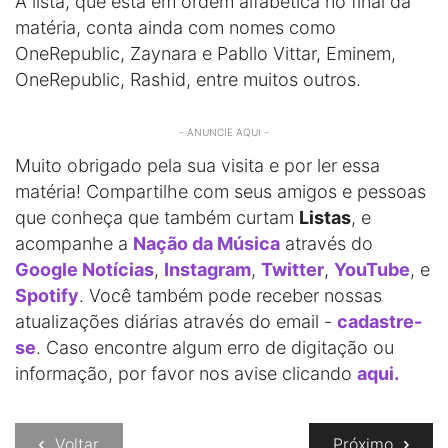
A lista, que está em ordem alfabética no final da
matéria, conta ainda com nomes como
OneRepublic, Zaynara e Pabllo Vittar, Eminem,
OneRepublic, Rashid, entre muitos outros.
- ANUNCIE AQUI -
Muito obrigado pela sua visita e por ler essa
matéria! Compartilhe com seus amigos e pessoas
que conheça que também curtam
Listas
, e
acompanhe a
Nação da Música
através do
Google Notícias
,
Instagram
,
Twitter
,
YouTube
, e
Spotify
. Você também pode receber nossas
atualizações diárias através do email -
cadastre-
se
. Caso encontre algum erro de digitação ou
informação, por favor nos avise clicando
aqui.
Voltar
Próximo