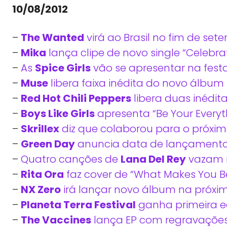
10/08/2012
–
The Wanted
virá ao Brasil no fim de set
–
Mika
lança clipe de novo single “Celebra
–
As
Spice Girls
vão se apresentar na fes
–
Muse
libera faixa inédita do novo álbum
–
Red Hot Chili Peppers
libera duas inédit
–
Boys Like Girls
apresenta “Be Your Everyth
–
Skrillex
diz que colaborou para o próxi
–
Green Day
anuncia data de lançamento 
–
Quatro canções de
Lana Del Rey
vazam n
–
Rita Ora
faz cover de “What Makes You Be
–
NX Zero
irá lançar novo álbum na próx
–
Planeta Terra Festival
ganha primeira e
–
The Vaccines
lança EP com regravações 