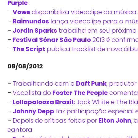
Purple
–
Vowe
disponibiliza videoclipe da música “
–
Raimundos
lança videoclipe para a mú
–
Jordin Sparks
trabalha em seu próximo 
–
Festival Sónar São Paulo
2013 é confirm
–
The Script
publica tracklist de novo ál
08/08/2012
–
Trabalhando com o
Daft Punk
, produto
–
Vocalista do
Foster The People
comenta 
–
Lollapalooza Brasil:
Jack White e The Bla
–
Johnny Depp
faz participação especial
–
Depois de críticas feitas por
Elton John
, 
cantora