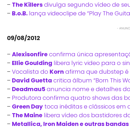
–
The Killers
divulga segundo vídeo de se
–
B.o.B.
lança videoclipe de “Play The Guita
- ANUNCI
09/08/2012
–
Alexisonfire
confirma única apresentaç
–
Ellie Goulding
libera lyric video para o 
–
Vocalista do
Korn
afirma que dubstep é 
–
David Guetta
critica álbum “Born This 
–
Deadmau5
anuncia nome e detalhes d
–
Produtora confirma quatro shows das 
–
Green Day
toca inéditas e clássicos em 
–
The Maine
libera vídeo dos bastidores d
–
Metallica, Iron Maiden e outras bandas