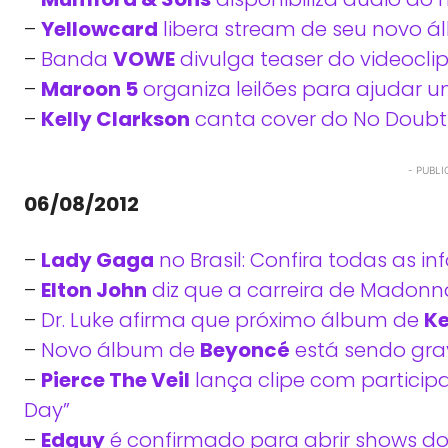
–
Yellowcard
libera stream de seu novo ál
–
Banda
VOWE
divulga teaser do videoclipe
–
Maroon 5
organiza leilões para ajudar 
–
Kelly Clarkson
canta cover do No Doubt 
- PUBLI
06/08/2012
–
Lady Gaga
no Brasil: Confira todas as 
–
Elton John
diz que a carreira de Madonn
–
Dr. Luke afirma que próximo álbum de
K
–
Novo álbum de
Beyoncé
está sendo gra
–
Pierce The Veil
lança clipe com participaç
Day”
–
Edguy
é confirmado para abrir shows do 