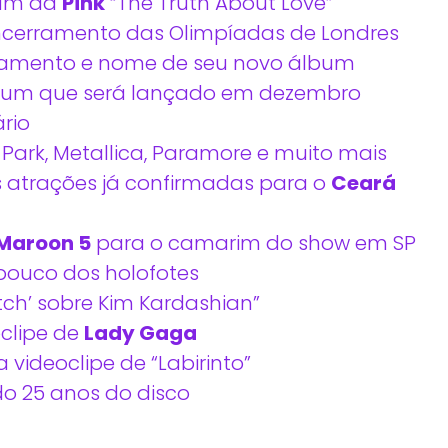
bum da
Pink
“The Truth About Love”
ncerramento das Olimpíadas de Londres
çamento e nome de seu novo álbum
lbum que será lançado em dezembro
rio
kin Park, Metallica, Paramore e muito mais
s atrações já confirmadas para o
Ceará
Maroon 5
para o camarim do show em SP
 pouco dos holofotes
Bitch’ sobre Kim Kardashian”
clipe de
Lady Gaga
 videoclipe de “Labirinto”
 25 anos do disco