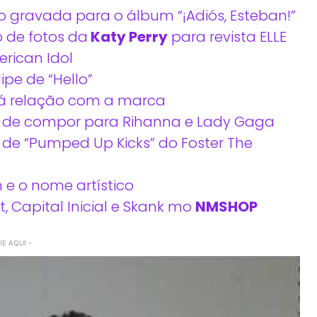
o gravada para o álbum “¡Adiós, Esteban!”
o de fotos da
Katy Perry
para revista ELLE
rican Idol
ipe de “Hello”
á relação com a marca
o de compor para Rihanna e Lady Gaga
e “Pumped Up Kicks” do Foster The
 e o nome artístico
, Capital Inicial e Skank mo
NMSHOP
E AQUI -