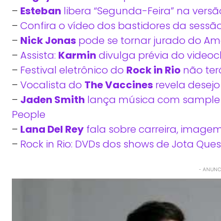
–
Esteban
libera “Segunda-Feira” na versã
–
Confira o vídeo dos bastidores da sessã
–
Nick Jonas
pode se tornar jurado do Ame
–
Assista:
Karmin
divulga prévia do videocl
–
Festival eletrônico do
Rock in Rio
não ter
–
Vocalista do
The Vaccines
revela desej
–
Jaden Smith
lança música com sample d
People
–
Lana Del Rey
fala sobre carreira, imagem
–
Rock in Rio: DVDs dos shows de Jota Quest
- ANUNCI