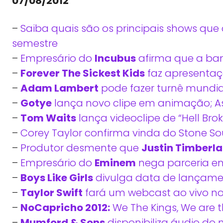
07/08/2012
–
Saiba quais são os principais shows que
semestre
–
Empresário do
Incubus
afirma que a ban
–
Forever The Sickest Kids
faz apresentaçã
–
Adam Lambert
pode fazer turnê mundi
–
Gotye
lança novo clipe em animação; As
–
Tom Waits
lança videoclipe de “Hell Brok
–
Corey Taylor confirma vinda do Stone Sou
–
Produtor desmente que
Justin Timberl
–
Empresário do
Eminem
nega parceria en
–
Boys Like Girls
divulga data de lançamen
–
Taylor Swift
fará um webcast ao vivo n
–
NoCapricho 2012:
We The Kings, We are t
–
Mumford & Sons
disponibiliza áudio do n