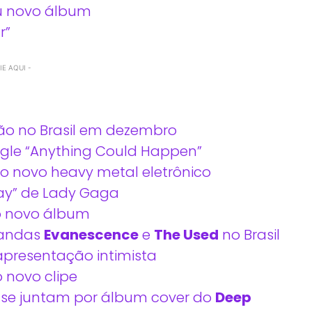
u novo álbum
r”
E AQUI -
ão no Brasil em dezembro
single “Anything Could Happen”
o novo heavy metal eletrônico
Way” de Lady Gaga
o novo álbum
bandas
Evanescence
e
The Used
no Brasil
apresentação intimista
o novo clipe
se juntam por álbum cover do
Deep