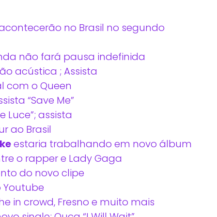
 acontecerão no Brasil no segundo
da não fará pausa indefinida
o acústica ; Assista
al com o Queen
sista “Save Me”
e Luce”; assista
r ao Brasil
ake
estaria trabalhando em novo álbum
tre o rapper e Lady Gaga
to do novo clipe
o Youtube
he in crowd, Fresno e muito mais
ovo single; Ouça “I Will Wait”