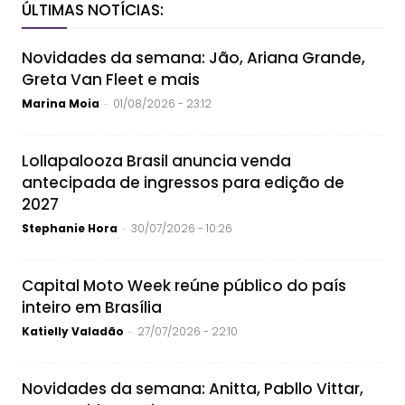
ÚLTIMAS NOTÍCIAS:
Novidades da semana: Jão, Ariana Grande,
Greta Van Fleet e mais
Marina Moia
01/08/2026 - 23:12
-
Lollapalooza Brasil anuncia venda
antecipada de ingressos para edição de
2027
Stephanie Hora
30/07/2026 - 10:26
-
Capital Moto Week reúne público do país
inteiro em Brasília
Katielly Valadão
27/07/2026 - 22:10
-
Novidades da semana: Anitta, Pabllo Vittar,