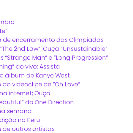
embro
te”
ta de encerramento das Olimpíadas
 “The 2nd Law”; Ouça “Unsustainable”
as “Strange Man” e “Long Progression”
ing” ao vivo; Assista
mo álbum de Kanye West
do videoclipe de “Oh Love”
a internet; Ouça
autiful” do One Direction
ima semana
dição no Peru
de outros artistas