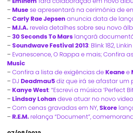
–
Eminem
fará colaboração em novo ál
–
Muse
se apresentará na cerimônia de e
–
Carly Rae Jepsen
anuncia data de lan
–
M.I.A.
revela detalhes sobre seu novo á
–
30 Seconds To Mars
lançará documentá
–
Soundwave Festival 2013
: Blink 182, Lin
–
Evanescence, O Rappa e mais; Confira a
Music
–
Confira a lista de exigências de
Keane
e
–
DJ
Deadmau5
diz que irá se afastar um
–
Kanye West
: “Escrevi a música ‘Perfect 
–
Lindsay Lohan
deve atuar no novo video
–
Com cenas gravadas em NY,
Skore
lança
–
R.E.M.
relança “Document”, comemorando