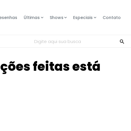
esenhas
Últimas
Shows
Especiais
Contato
Digite aqui sua busca
ões feitas está
Compartilhe