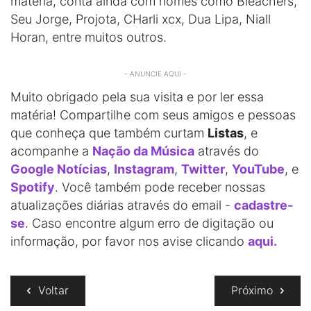
matéria, conta ainda com nomes como Bleachers,
Seu Jorge, Projota, CHarli xcx, Dua Lipa, Niall
Horan, entre muitos outros.
- ANUNCIE AQUI -
Muito obrigado pela sua visita e por ler essa
matéria! Compartilhe com seus amigos e pessoas
que conheça que também curtam
Listas
, e
acompanhe a
Nação da Música
através do
Google Notícias
,
Instagram
,
Twitter
,
YouTube
, e
Spotify
. Você também pode receber nossas
atualizações diárias através do email -
cadastre-
se
. Caso encontre algum erro de digitação ou
informação, por favor nos avise clicando
aqui.
Voltar
Próximo