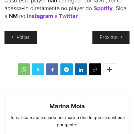
Caso este player
não
carregue, por favor, tente
acessa-lo diretamente no player do
Spotify
. Siga
a
NM
no
Instagram
e
Twitter
Voltar
Próximo
Marina Moia
Jornalista e apaixonada por música desde que se conhece
por gente.