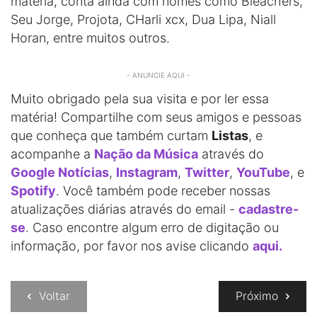
matéria, conta ainda com nomes como Bleachers,
Seu Jorge, Projota, CHarli xcx, Dua Lipa, Niall
Horan, entre muitos outros.
- ANUNCIE AQUI -
Muito obrigado pela sua visita e por ler essa
matéria! Compartilhe com seus amigos e pessoas
que conheça que também curtam
Listas
, e
acompanhe a
Nação da Música
através do
Google Notícias
,
Instagram
,
Twitter
,
YouTube
, e
Spotify
. Você também pode receber nossas
atualizações diárias através do email -
cadastre-
se
. Caso encontre algum erro de digitação ou
informação, por favor nos avise clicando
aqui.
Voltar
Próximo