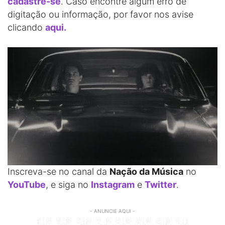
cadastre-se
. Caso encontre algum erro de
digitação ou informação, por favor nos avise
clicando
aqui.
Inscreva-se no canal da
Nação da Música
no
YouTube
, e siga no
Instagram
e
Twitter
.
- ANUNCIE AQUI -