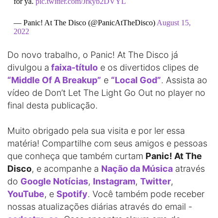
for ya.
pic.twitter.com/Jrkyb2DVYL
— Panic! At The Disco (@PanicAtTheDisco)
August 15,
2022
Do novo trabalho, o Panic! At The Disco já
divulgou a
faixa-título
e os divertidos clipes de
“Middle Of A Breakup”
e
“Local God”
. Assista ao
vídeo de Don’t Let The Light Go Out no player no
final desta publicação.
Muito obrigado pela sua visita e por ler essa
matéria! Compartilhe com seus amigos e pessoas
que conheça que também curtam
Panic! At The
Disco
, e acompanhe a
Nação da Música
através
do
Google Notícias
,
Instagram
,
Twitter
,
YouTube
, e
Spotify
. Você também pode receber
nossas atualizações diárias através do email -