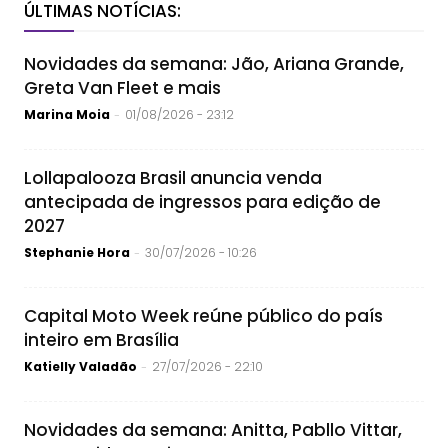
ÚLTIMAS NOTÍCIAS:
Novidades da semana: Jão, Ariana Grande,
Greta Van Fleet e mais
Marina Moia
01/08/2026 - 23:12
-
Lollapalooza Brasil anuncia venda
antecipada de ingressos para edição de
2027
Stephanie Hora
30/07/2026 - 10:26
-
Capital Moto Week reúne público do país
inteiro em Brasília
Katielly Valadão
27/07/2026 - 22:10
-
Novidades da semana: Anitta, Pabllo Vittar,