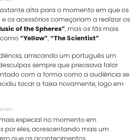
 bastante alta para o momento em que os
e os acessórios começariam a realizar os
usic of the Spheres”
, mas os fãs mais
s como
“Yellow”
,
“The Scientist”
.
diência, arriscando um português um
desculpas sempre que precisava falar
ncantado com a forma como a audiência se
cidiu tocar a faixa novamente, logo em
E AQUI -
 mais especial no momento em
s por eles, acrescentando mais um
l em que os acontecimentos