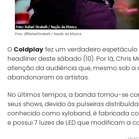
Foto: @RafaelStrabelli / Nação da Música
O
Coldplay
fez um verdadeiro espetáculo
headliner deste sábado (10). Por lá, Chri
atenção da audiência que, mesmo sob a ch
abandonaram os artistas.
No últimos tempos, a banda tornou-se conh
seus shows, devido às pulseiras distribuídas
conhecido como xyloband, é fabricada co
e possui 7 luzes de LED que modificam a c
- ANUNCI