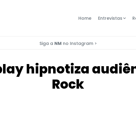
Home
Entrevistas
R
Siga a
NM
no Instagram >
dplay hipnotiza audiê
Rock