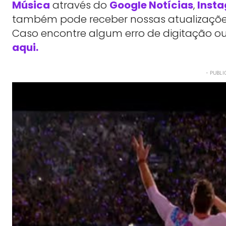
Música
através do
Google Notícias
,
Inst
também pode receber nossas atualizações
Caso encontre algum erro de digitação ou
aqui.
- PUBLI