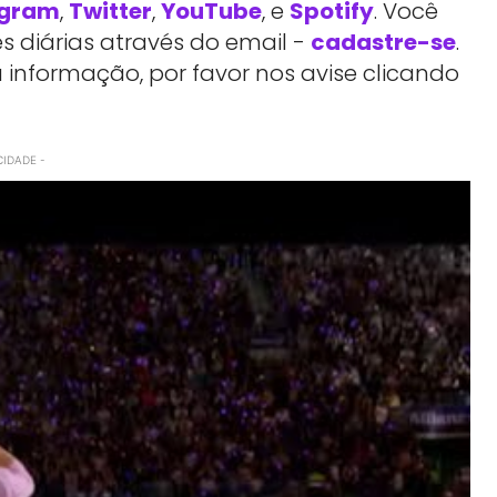
agram
,
Twitter
,
YouTube
, e
Spotify
. Você
 diárias através do email -
cadastre-se
.
 informação, por favor nos avise clicando
CIDADE -