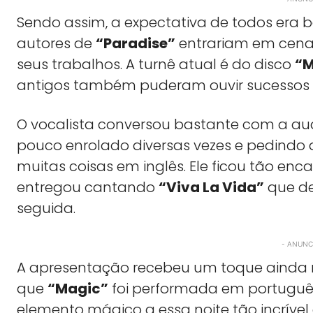
Sendo assim, a expectativa de todos era
autores de
“Paradise”
entrariam em cena 
seus trabalhos. A turnê atual é do disco
“M
antigos também puderam ouvir sucesso
O vocalista conversou bastante com a au
pouco enrolado diversas vezes e pedindo 
muitas coisas em inglês. Ele ficou tão e
entregou cantando
“Viva La Vida”
que de
seguida.
- ANUNCI
A apresentação recebeu um toque ainda
que
“Magic”
foi performada em portuguê
elemento mágico a essa noite tão incríve