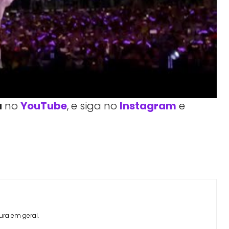
a
no
YouTube
, e siga no
Instagram
e
Facebook
Telegram
Linkedin
Copy URL
ura em geral.