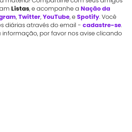
essa matéria! Compartilhe com seus amigos
rtam
Listas
, e acompanhe a
Nação da
agram
,
Twitter
,
YouTube
, e
Spotify
. Você
 diárias através do email -
cadastre-se
.
 informação, por favor nos avise clicando