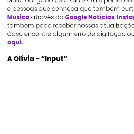
Muito obrigado pela sua visita e por ler 
e pessoas que conheça que também cu
Música
através do
Google Notícias
,
Inst
também pode receber nossas atualizações
Caso encontre algum erro de digitação ou
aqui.
A Olívia – “Input”