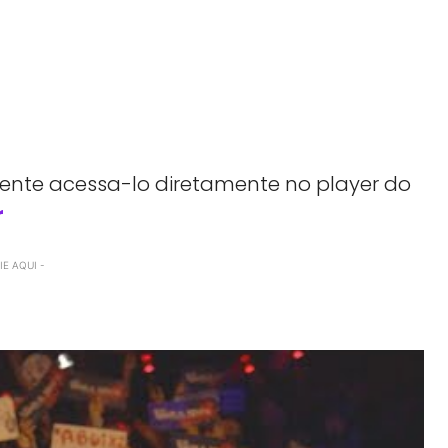
 tente acessa-lo diretamente no player do
r
E AQUI -