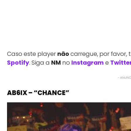
Caso este player
não
carregue, por favor,
Spotify
. Siga a
NM
no
Instagram
e
Twitte
- ANUNCI
AB6IX – “CHANCE”