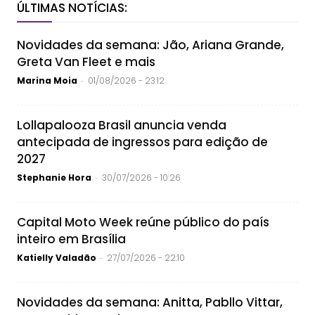
ÚLTIMAS NOTÍCIAS:
Novidades da semana: Jão, Ariana Grande,
Greta Van Fleet e mais
Marina Moia
01/08/2026 - 23:12
-
Lollapalooza Brasil anuncia venda
antecipada de ingressos para edição de
2027
Stephanie Hora
30/07/2026 - 10:26
-
Capital Moto Week reúne público do país
inteiro em Brasília
Katielly Valadão
27/07/2026 - 22:10
-
Novidades da semana: Anitta, Pabllo Vittar,