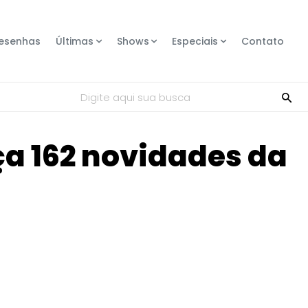
esenhas
Últimas
Shows
Especiais
Contato
Digite aqui sua busca
ça 162 novidades da
Compartilhe