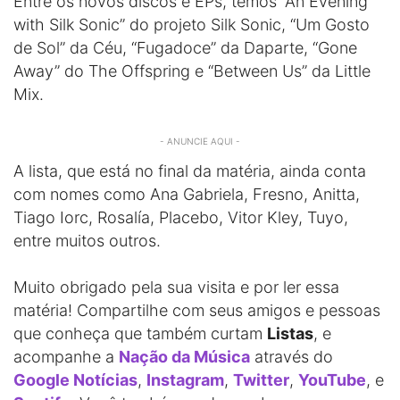
Entre os novos discos e EPs, temos “An Evening
with Silk Sonic” do projeto Silk Sonic, “Um Gosto
de Sol” da Céu, “Fugadoce” da Daparte, “Gone
Away” do The Offspring e “Between Us” da Little
Mix.
- ANUNCIE AQUI -
A lista, que está no final da matéria, ainda conta
com nomes como Ana Gabriela, Fresno, Anitta,
Tiago Iorc, Rosalía, Placebo, Vitor Kley, Tuyo,
entre muitos outros.
Muito obrigado pela sua visita e por ler essa
matéria! Compartilhe com seus amigos e pessoas
que conheça que também curtam
Listas
, e
acompanhe a
Nação da Música
através do
Google Notícias
,
Instagram
,
Twitter
,
YouTube
, e