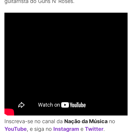
guitarrista do Guns N’ Roses.
Inscreva-se no canal da
Nação da Música
no
YouTube
, e siga no
Instagram
e
Twitter
.