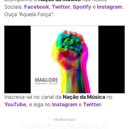
Sociais:
Facebook
,
Twitter
,
Spotify
e
Instagram
.
Ouça “Aquela Força”:
Inscreva-se no canal da
Nação da Música
no
YouTube
, e siga no
Instagram
e
Twitter
.
- ANUNCIE AQUI -