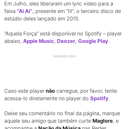
Em Julho, eles liberaram um lyric video para a
faixa
“Ai Ai”
, presente em “III”, o terceiro disco de
estúdio deles lançado em 2015.
“Aquela Força” está disponível no Spotify – player
abaixo,
Apple Music
,
Deezer
,
Google Play
.
- ANUNCIE AQUI -
Caso este player
não
carregue, por favor, tente
acessa-lo diretamente no player do
Spotify
.
Deixe seu comentário no final da página, marque
aquele seu amigo que também curte
Maglore
, e
acompanhe a
Nação da Música
nas Redes